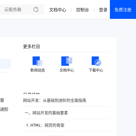
文档中心
控制台
登录
免费注册
全部产品
新闻资讯
帮助文档
更多栏目
热销推荐
成都电信·云服务器
新闻动态
文档中心
下载中心
美国大带宽 · 精品
香港大带宽 · 精品
目录结构
官
网站开发：从基础到进阶的全面指南
香港大带宽 · CN2
进阶
一、网站开发的基础要素
襄阳电信·云服务器
1. HTML：网页的骨架
宁波电信·云服务器