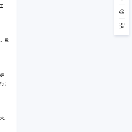
工
求、数
群
行；
术、