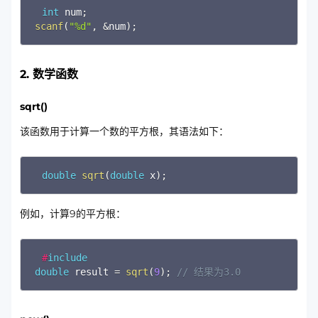
Copy
int
 num
;
scanf
(
"%d"
,
&
num
)
;
2. 数学函数
sqrt()
该函数用于计算一个数的平方根，其语法如下：
Copy
double
sqrt
(
double
 x
)
;
例如，计算9的平方根：
Copy
#
include
double
 result 
=
sqrt
(
9
)
;
// 结果为3.0