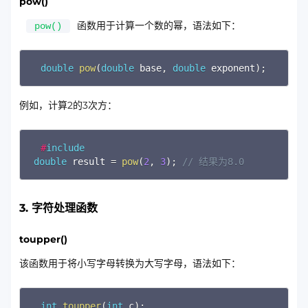
pow()
函数用于计算一个数的幂，语法如下：
pow()
Copy
double
pow
(
double
 base
,
double
 exponent
)
;
例如，计算2的3次方：
Copy
#
include
double
 result 
=
pow
(
2
,
3
)
;
// 结果为8.0
3. 字符处理函数
toupper()
该函数用于将小写字母转换为大写字母，语法如下：
Copy
int
toupper
(
int
 c
)
;