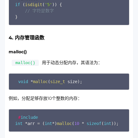
if
(
isdigit
(
'5'
)
)
{
// 字符是数字
}
4. 内存管理函数
malloc()
用于动态分配内存，其语法为：
malloc()
Copy
void
*
malloc
(
size_t
 size
)
;
例如，分配足够存放10个整数的内存：
Copy
#
include
int
*
arr 
=
(
int
*
)
malloc
(
10
*
sizeof
(
int
)
)
;