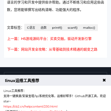
语言的学习和开发中提供些许帮助。通过不断练习和应用这些函
数，您将能够撰写出结构清晰、功能强大的程序。
文章标签：
C语言
函数
printf()
scanf()
malloc()
上一篇：H5游戏源码平台：买卖交融，驱动开发新引擎
下一篇：网站开发全攻略：从零基础到技术精通的蜕变之路
4009011125
售前咨询热线
✖
linux运维工具推荐
Linux工具推荐：
支持一键换源/安装宝塔/1p/系统优化等，运维好帮手！Github开源工具，欢迎
star~
https://cb2.cn/helpcontent/230.html