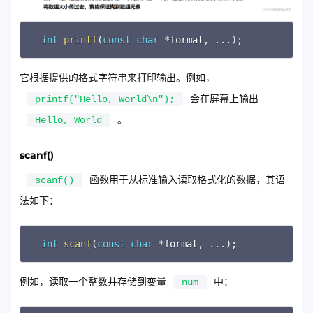
Copy
int
printf
(
const
char
*
format
,
.
.
.
)
;
它根据提供的格式字符串来打印输出。例如，
会在屏幕上输出
printf("Hello, World\n");
。
Hello, World
scanf()
函数用于从标准输入读取格式化的数据，其语
scanf()
法如下：
Copy
int
scanf
(
const
char
*
format
,
.
.
.
)
;
例如，读取一个整数并存储到变量
中：
num