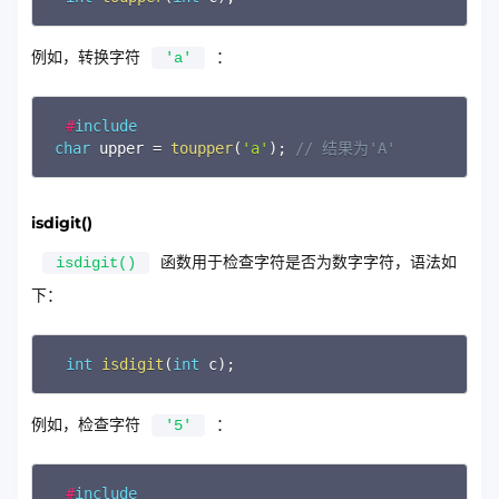
例如，转换字符
：
'a'
Copy
#
include
char
 upper 
=
toupper
(
'a'
)
;
// 结果为'A'
isdigit()
函数用于检查字符是否为数字字符，语法如
isdigit()
下：
Copy
int
isdigit
(
int
 c
)
;
例如，检查字符
：
'5'
Copy
#
include