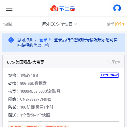
海外ECS·弹性云
返回
清单
(0个)
您可点此 ，
登录
登录后结合您的账号情况展示您可实
际获得的优惠价格
ECS·美国精品·大带宽
库存0
规格：
1核心 1GB
EPYC 7K62
硬盘：
80G SSD数据盘
带宽：
1000Mbps 500G流量/月
网络：
CN2+9929+CMIN2
防御：
10G防御 黑洞1小时
赠送：
1个备份+1个快照