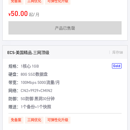
免备案
三网优化
可弹性化升级
50.00
¥
起/ 月
产品已售罄
ECS·美国精品.三网顶级
库存58
规格：
1核心 1GB
Gold
硬盘：
80G SSD数据盘
带宽：
100Mbps 500G流量/月
网络：
CN2+9929+CMIN2
防御：
5G防御 黑洞30分钟
赠送：
1个备份+1个快照
免备案
三网优化
可弹性化升级