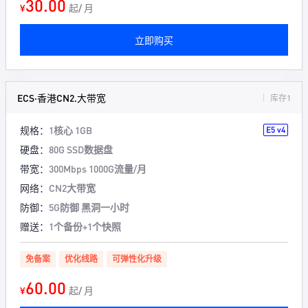
30.00
¥
起/ 月
立即购买
ECS·香港CN2.大带宽
库存1
规格：
1核心 1GB
E5 v4
硬盘：
80G SSD数据盘
带宽：
300Mbps 1000G流量/月
网络：
CN2大带宽
防御：
5G防御 黑洞一小时
赠送：
1个备份+1个快照
免备案
优化线路
可弹性化升级
60.00
¥
起/ 月