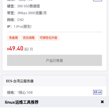
硬盘：
20G SSD数据盘
带宽：
3Mbps 300G流量/月
网络：
CN2
IP：
1 IPv4(原生)
免备案
优化线路
可弹性化升级
49.40
¥
起/ 月
产品已售罄
ECS·台湾云服务器
规格：
1核心 1GB
E5 v4
硬盘：
30G SSD数据盘
✖
linux运维工具推荐
带宽：
100Mbps 100G流量/月