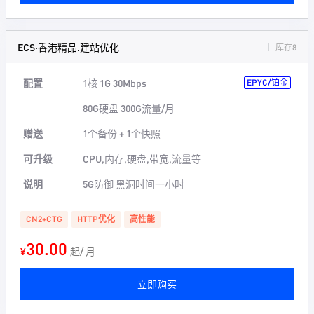
ECS·香港精品.建站优化
库存8
配置
1核 1G 30Mbps
EPYC/铂金
80G硬盘 300G流量/月
赠送
1个备份 + 1个快照
可升级
CPU,内存,硬盘,带宽,流量等
说明
5G防御 黑洞时间一小时
CN2+CTG
HTTP优化
高性能
30.00
¥
起/ 月
立即购买