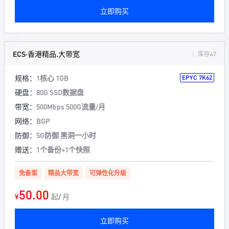
立即购买
ECS·香港精品.大带宽
库存47
规格：
1核心 1GB
EPYC 7K62
硬盘：
80G SSD数据盘
带宽：
500Mbps 500G流量/月
网络：
BGP
防御：
5G防御 黑洞一小时
赠送：
1个备份+1个快照
免备案
精品大带宽
可弹性化升级
50.00
¥
起/ 月
立即购买