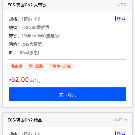
ECS·韩国CN2.大带宽
库存50
规格：
1核心 1GB
E5 v4
硬盘：
20G SSD数据盘
带宽：
20Mbps 300G流量/月
网络：
CN2大带宽
IP：
1 IPv4(原生)
免备案
优化线路
可弹性化升级
52.00
¥
起/ 月
立即购买
ECS·韩国CN2·精品
库存-94
规格：
1核心 1GB
E5 v4