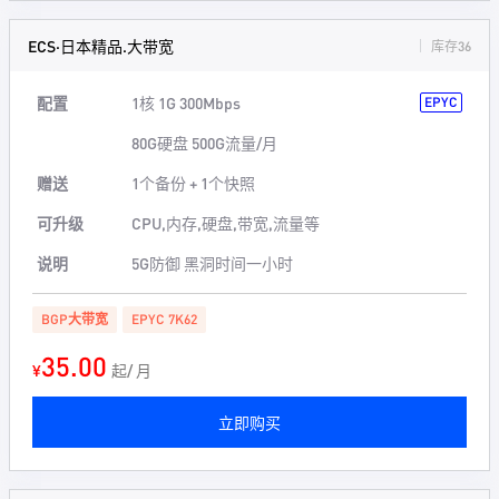
ECS·日本精品.大带宽
库存36
配置
1核 1G 300Mbps
EPYC
80G硬盘 500G流量/月
赠送
1个备份 + 1个快照
可升级
CPU,内存,硬盘,带宽,流量等
说明
5G防御 黑洞时间一小时
BGP大带宽
EPYC 7K62
35.00
¥
起/ 月
立即购买