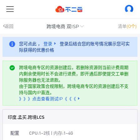
跨境电商 双ISP
返回
清单
(0个)
您可点此 ，
登录
登录后结合您的账号情况展示您可实
际获得的优惠价格
跨境电商专区的资源创建后，若删除资源则当前计费周期
内剩余使用时长不会进行退费，即开通后即使提交工单删
除服务器也无法退款。
由于国家政策合规限制，跨境电商专区的资源创建后不支
持与国内IP直连。
》》》点击查看测试IP《《《
印度.孟买.跨境LCS
配置
CPU:1~2核 | 内存:1~4G