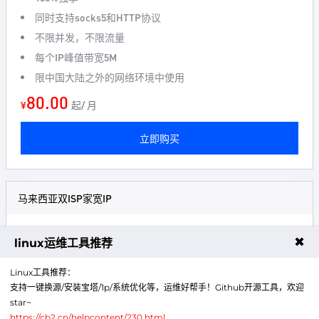
同时支持socks5和HTTP协议
不限并发，不限流量
每个IP峰值带宽5M
限中国大陆之外的网络环境中使用
80.00
¥
起/ 月
立即购买
马来西亚双ISP家宽IP
静态原生住宅IP
✖
linux运维工具推荐
100%独享
同时支持socks5和HTTP协议
Linux工具推荐：
支持一键换源/安装宝塔/1p/系统优化等，运维好帮手！Github开源工具，欢迎
不限并发，不限流量
star~
每个IP峰值带宽5M
https://cb2.cn/helpcontent/230.html