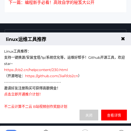
下一篇：编程新手必看！高效自学的秘笈大公开
4009011125
售前咨询热线
✖
linux运维工具推荐
Linux工具推荐：
支持一键换源/安装宝塔/1p/系统优化等，运维好帮手！Github开源工具，欢迎
star~
https://cb2.cn/helpcontent/230.html
（开源地址：
https://github.com/JiaP/cb2cn
）
---------------------------------------
公众号
微信
邀请好友注册购买可获得高额佣金！
点击立即开通推介计划！
代理销售云计算产品服务机构：B1-20211276
网站备案号：辽ICP备2024043856号-6
不二云计算不二云 B站视频创作奖励计划
电子营业执照：91210113MAE1G380XA
关闭
查看详情
辽公网安备：21011302000430号