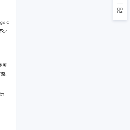
e C
不少
型项
开源、
乐