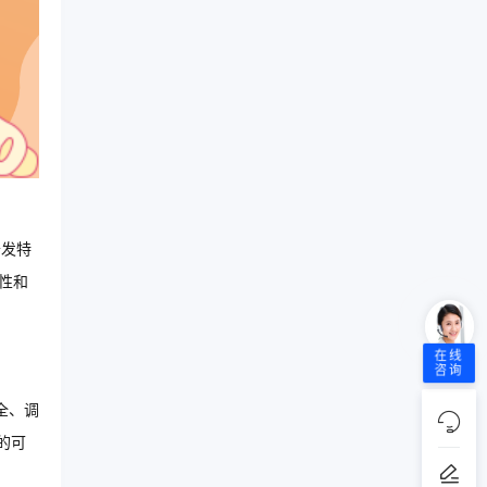
开发特
性和
在线
咨询
补全、调
的可