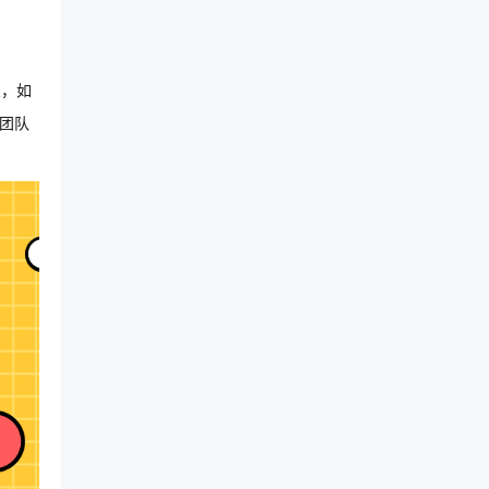
架，如
于团队