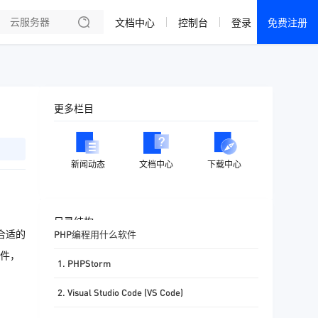
文档中心
控制台
登录
免费注册
全部产品
新闻资讯
帮助文档
更多栏目
热销推荐
成都电信·云服务器
新闻动态
文档中心
下载中心
美国大带宽 · 精品
香港大带宽 · 精品
目录结构
合适的
PHP编程用什么软件
香港大带宽 · CN2
软件，
1. PHPStorm
襄阳电信·云服务器
2. Visual Studio Code (VS Code)
宁波电信·云服务器