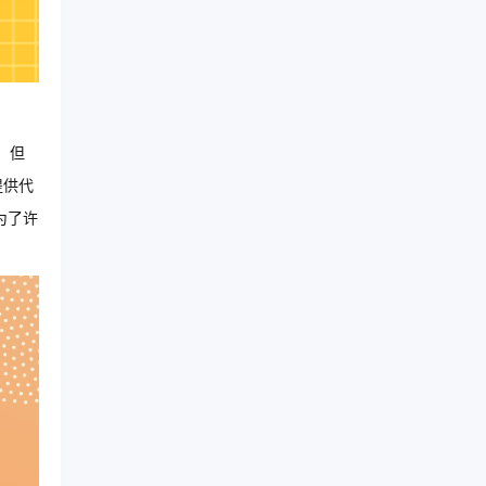
，但
提供代
为了许