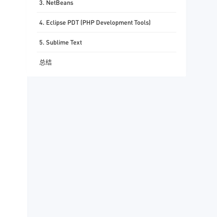
3. NetBeans
4. Eclipse PDT (PHP Development Tools)
5. Sublime Text
总结