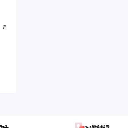
，还
为先
1v1架构指导