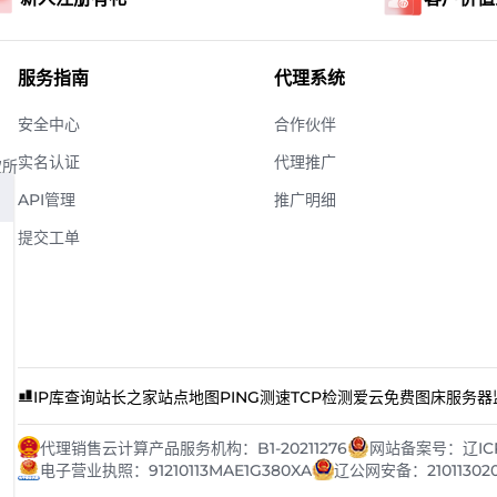
服务指南
代理系统
安全中心
合作伙伴
实名认证
代理推广
权所
API管理
推广明细
提交工单
IP库查询
站长之家
站点地图
PING测速
TCP检测
爱云免费图床
服务器
代理销售云计算产品服务机构：B1-20211276
网站备案号：辽ICP备
电子营业执照：91210113MAE1G380XA
辽公网安备：21011302