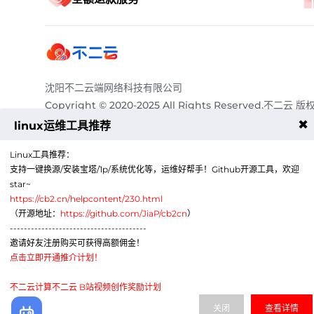
沈阳不二云端网络科技有限公司
Copyright © 2020-2025 All Rights Reserved.不二云 版
有
✖
linux运维工具推荐
服务热线：
4009011125
Linux工具推荐：
电子邮箱：
abcqq@188.com
支持一键换源/安装宝塔/1p/系统优化等，运维好帮手！Github开源工具，欢迎
Telegram：
https://t.me/a86cc
star~
商务QQ：
3515655888
https://cb2.cn/helpcontent/230.html
公司地
辽宁省沈阳市沈北新区道义北大街59-1号C区412室-
（开源地址：
https://github.com/JiaP/cb2cn
）
址：
A760
---------------------------------------
邀请好友注册购买可获得高额佣金！
点击立即开通推介计划！
不二云计算不二云 B站视频创作奖励计划
关闭
查看详情