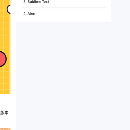
3. Sublime Text
4. Atom
、版本