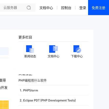
文档中心
控制台
登录
免费注册
全部产品
新闻资讯
帮助文档
更多栏目
热销推荐
成都电信·云服务器
新闻动态
文档中心
下载中心
美国大带宽 · 精品
香港大带宽 · 精品
目录结构
赢得
PHP编程用什么软件
香港大带宽 · CN2
助开发
1. PHPStorm
襄阳电信·云服务器
2. Eclipse PDT (PHP Development Tools)
宁波电信·云服务器