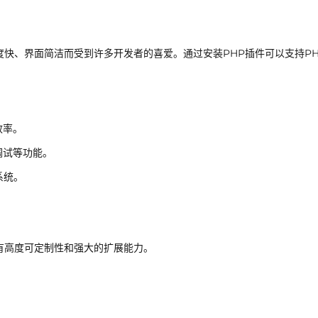
因其速度快、界面简洁而受到许多开发者的喜爱。通过安装PHP插件可以支持P
效率。
调试等功能。
系统。
具有高度可定制性和强大的扩展能力。