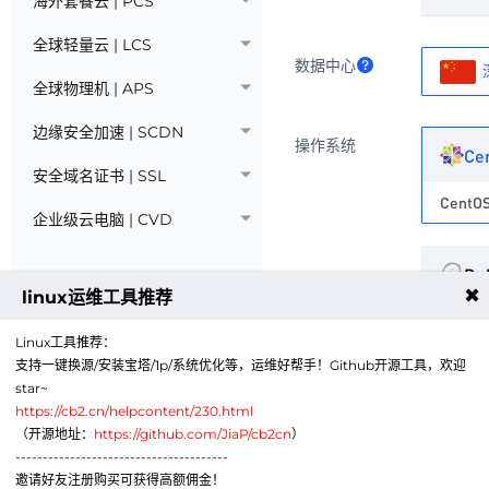
海外套餐云 | PCS
全球轻量云 | LCS
数据中心
全球物理机 | APS
边缘安全加速 | SCDN
操作系统
Ce
安全域名证书 | SSL
CentOS
企业级云电脑 | CVD
De
✖
linux运维工具推荐
选择版
Linux工具推荐：
支持一键换源/安装宝塔/1p/系统优化等，运维好帮手！Github开源工具，欢迎
star~
Te
https://cb2.cn/helpcontent/230.html
（开源地址：
https://github.com/JiaP/cb2cn
）
选择版
---------------------------------------
邀请好友注册购买可获得高额佣金！