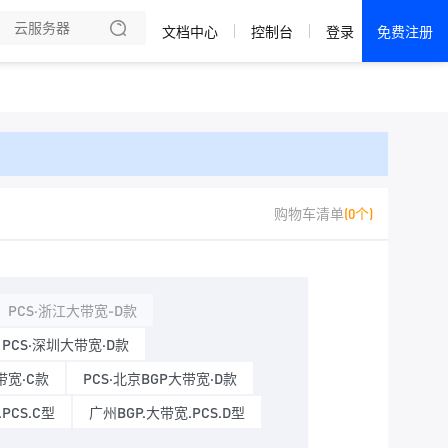
文档中心
控制台
登录
免费注册
全部产品
新闻资讯
帮助文档
热销推荐
成都电信·云服务器
购物车清单
(0个)
美国大带宽 · 精品
香港大带宽 · 精品
PCS·浙江大带宽-D款
香港大带宽 · CN2
PCS·深圳大带宽·D款
带宽·C款
PCS·北京BGP大带宽·D款
襄阳电信·云服务器
PCS.C型
广州BGP.大带宽.PCS.D型
宁波电信·云服务器