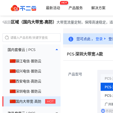
HOT
最新活动
产品服务
解决方案
区域（国内大带宽·高防）
大带宽流量定制，保障高速稳定，适
返回
您可点此 ，
登录
登
国内套餐云 | PCS
PCS·深圳大带宽·A款
镇江电信·普防云
绍兴电信·普防云
产品型号
PCS
西安电信·高防云
PCS
深圳电信·普防云
PCS
国内大带宽·高防
HOT
广州B
不同