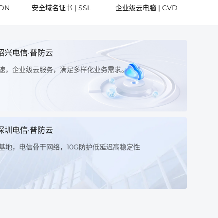
DN
安全域名证书 | SSL
企业级云电脑 | CVD
绍兴电信·普防云
海外
速，企业级云服务，满足多样化业务需求。
各项配
或单独
更多
深圳电信·普防云
高性
基地，电信骨干网络，10G防护低延迟高稳定性
定