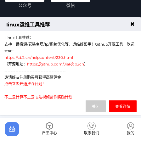
公众号
微信
代理销售云计算产品服务机构：B1-20211276
✖
linux运维工具推荐
网站备案号：辽ICP备2024043856号-6
电子营业执照：91210113MAE1G380XA
Linux工具推荐：
辽公网安备：21011302000430号
支持一键换源/安装宝塔/1p/系统优化等，运维好帮手！Github开源工具，欢迎
star~
https://cb2.cn/helpcontent/230.html
（开源地址：
https://github.com/JiaP/cb2cn
）
---------------------------------------
邀请好友注册购买可获得高额佣金！
点击立即开通推介计划！
不二云计算不二云 B站视频创作奖励计划
关闭
查看详情
首页
产品中心
联系我们
我的