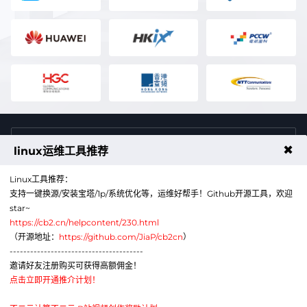
4009011125
售前咨询热线
✖
linux运维工具推荐
Linux工具推荐：
支持一键换源/安装宝塔/1p/系统优化等，运维好帮手！Github开源工具，欢迎
star~
https://cb2.cn/helpcontent/230.html
（开源地址：
https://github.com/JiaP/cb2cn
）
---------------------------------------
公众号
微信
邀请好友注册购买可获得高额佣金！
点击立即开通推介计划！
代理销售云计算产品服务机构：B1-20211276
网站备案号：辽ICP备2024043856号-6