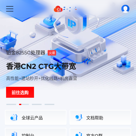
铂金8255C处理器
E5V4处理器
轻松建站
轻松建站
火爆
火爆
推荐
推荐
香港CN2 CTG大带宽
云速成美站 千套模板
美国精品网 顶级线路
云速成美站 千套模板
算力无界·云启未来
算力无界·云启未来
不二云
不二云
高性能+建站秒开+优化线路+机房直营
电信CN2+联通AS9929+移动CMIN2+三网极致速度体验
精美模板，覆盖上百行业，多站合一，多端覆盖
精美模板，覆盖上百行业，多站合一，多端覆盖
云端世界 简单而精彩
云端世界 简单而精彩
前往选购
前往下载
前往选购
前往下载
满足多种业务场景，高性价比一站式上云
满足多种业务场景，高性价比一站式上云
全球云产品
文档帮助
控制台
官方Q群