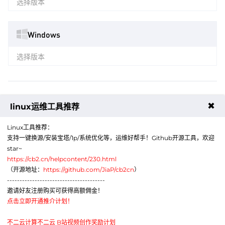
选择版本
Windows
选择版本
主机密码
✖
linux运维工具推荐
随机生成
Linux工具推荐：
支持一键换源/安装宝塔/1p/系统优化等，运维好帮手！Github开源工具，欢迎
star~
周期
https://cb2.cn/helpcontent/230.html
月
季
半年
年
（开源地址：
https://github.com/JiaP/cb2cn
）
---------------------------------------
邀请好友注册购买可获得高额佣金！
点击立即开通推介计划！
不二云计算不二云 B站视频创作奖励计划