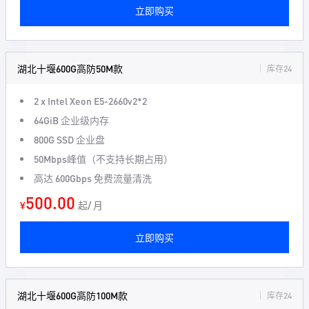
立即购买
湖北十堰600G高防50M款
库存24
2 x Intel Xeon
E5-2660v2*2
64GiB
企业级内存
800G
SSD 企业盘
50Mbps
峰值（不支持长期占用）
高达
600Gbps
免费流量清洗
500.00
¥
起/ 月
立即购买
湖北十堰600G高防100M款
库存24