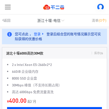
浙江十堰-电信
返回
清单
(0个)
您可点此 ，
登录
登录后结合您的账号情况展示您可实
际获得的优惠价格
湖北十堰600G高防30M款
库存26
2 x Intel Xeon
E5-2660v2*2
64GiB
企业级内存
800G
SSD 企业盘
30Mbps
峰值（不支持长期占用）
高达
600Gbps
免费流量清洗
400.00
¥
起/ 月