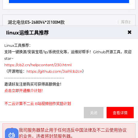
湖北电信E5-2680V4*2|100M款
库存2
✖
linux运维工具推荐
2 x Intel Xeon
E5-2680v4*2
64GiB DDR4
企业级内存
Linux工具推荐：
支持一键换源/安装宝塔/1p/系统优化等，运维好帮手！Github开源工具，欢迎
800G
SSD 企业盘
star~
100Mbps
峰值（不支持长期占用）
https://cb2.cn/helpcontent/230.html
高达
600Gbps
免费流量清洗
（开源地址：
https://github.com/JiaP/cb2cn
）
---------------------------------------
1000.00
¥
起/ 月
邀请好友注册购买可获得高额佣金！
点击立即开通推介计划！
立即购买
不二云计算不二云 B站视频创作奖励计划
关闭
查看详情
我司服务器禁止用于任何违反中国法律及不二云使用协议
的业务，违者将封禁服务器。