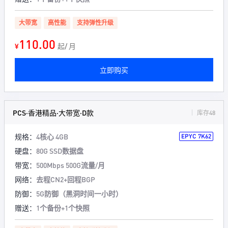
大带宽
高性能
支持弹性升级
110.00
¥
起/ 月
立即购买
PCS·香港精品·大带宽·D款
库存48
规格：
4核心 4GB
EPYC 7K62
硬盘：
80G SSD数据盘
带宽：
500Mbps 500G流量/月
网络：
去程CN2+回程BGP
防御：
5G防御（黑洞时间一小时）
赠送：
1个备份+1个快照