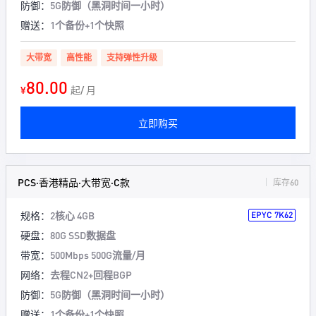
防御：
5G防御（黑洞时间一小时）
赠送：
1个备份+1个快照
大带宽
高性能
支持弹性升级
80.00
¥
起/ 月
立即购买
PCS·香港精品·大带宽·C款
库存60
规格：
2核心 4GB
EPYC 7K62
硬盘：
80G SSD数据盘
带宽：
500Mbps 500G流量/月
网络：
去程CN2+回程BGP
防御：
5G防御（黑洞时间一小时）
赠送：
1个备份+1个快照