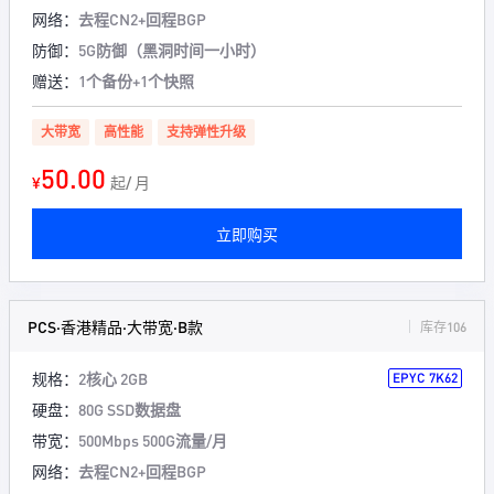
网络：
去程CN2+回程BGP
防御：
5G防御（黑洞时间一小时）
赠送：
1个备份+1个快照
大带宽
高性能
支持弹性升级
50.00
¥
起/ 月
立即购买
PCS·香港精品·大带宽·B款
库存106
规格：
2核心 2GB
EPYC 7K62
硬盘：
80G SSD数据盘
带宽：
500Mbps 500G流量/月
网络：
去程CN2+回程BGP