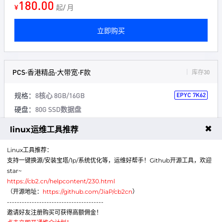
180.00
¥
起/ 月
立即购买
PCS·香港精品·大带宽·F款
库存30
规格：
8核心 8GB/16GB
EPYC 7K62
硬盘：
80G SSD数据盘
带宽：
500Mbps 500G流量/月
✖
linux运维工具推荐
网络：
去程CN2+回程BGP
防御：
5G防御（黑洞时间一小时）
Linux工具推荐：
支持一键换源/安装宝塔/1p/系统优化等，运维好帮手！Github开源工具，欢迎
赠送：
1个备份+1个快照
star~
https://cb2.cn/helpcontent/230.html
大带宽
高性能
支持弹性升级
（开源地址：
https://github.com/JiaP/cb2cn
）
---------------------------------------
240.00
¥
起/ 月
邀请好友注册购买可获得高额佣金！