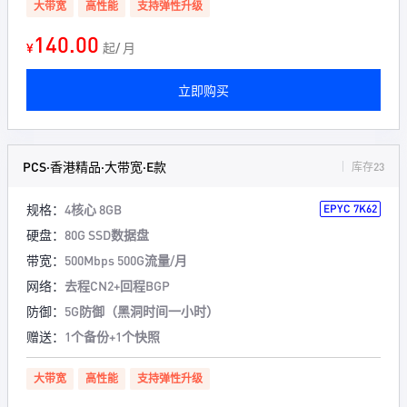
大带宽
高性能
支持弹性升级
140.00
¥
起/ 月
立即购买
PCS·香港精品·大带宽·E款
库存23
规格：
4核心 8GB
EPYC 7K62
硬盘：
80G SSD数据盘
带宽：
500Mbps 500G流量/月
网络：
去程CN2+回程BGP
防御：
5G防御（黑洞时间一小时）
赠送：
1个备份+1个快照
大带宽
高性能
支持弹性升级