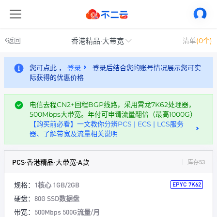
香港精品·大带宽
返回
清单
(0个)
您可点此 ，
登录
登录后结合您的账号情况展示您可实
际获得的优惠价格
电信去程CN2+回程BGP线路，采用霄龙7K62处理器，
500Mbps大带宽。年付可申请流量翻倍（最高1000G）
【购买前必看】一文教你分辨PCS | ECS | LCS服务
器、了解带宽及流量相关说明
PCS·香港精品·大带宽·A款
库存53
规格：
1核心 1GB/2GB
EPYC 7K62
硬盘：
80G SSD数据盘
带宽：
500Mbps 500G流量/月