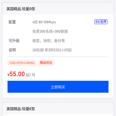
美国精品.轻量D型
配置
4核 8G 50Mbps
E5/金牌
免费30G系统+30G数据
可升级
硬盘，快照，备份等
说明
2G防御 黑洞时间2小时起
CN2+9929+CMIN2
精品优化
55.00
¥
起/ 月
立即购买
美国精品.轻量E型