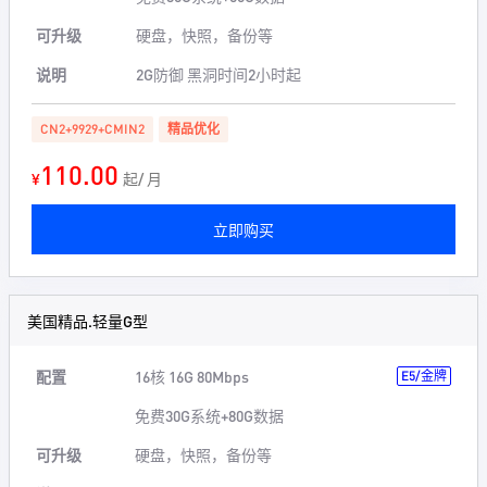
可升级
硬盘，快照，备份等
说明
2G防御 黑洞时间2小时起
CN2+9929+CMIN2
精品优化
110.00
¥
起/ 月
立即购买
美国精品.轻量G型
配置
16核 16G 80Mbps
E5/金牌
免费30G系统+80G数据
可升级
硬盘，快照，备份等