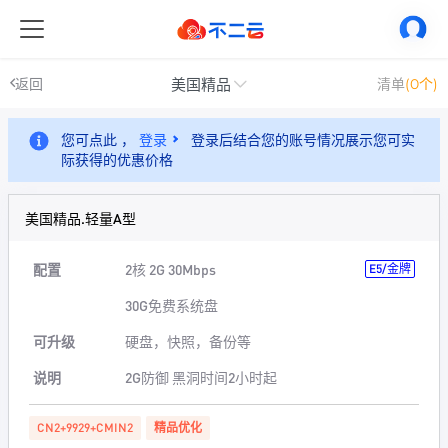
美国精品
返回
清单
(0个)
您可点此 ，
登录
登录后结合您的账号情况展示您可实
际获得的优惠价格
美国精品.轻量A型
配置
2核 2G 30Mbps
E5/金牌
30G免费系统盘
可升级
硬盘，快照，备份等
说明
2G防御 黑洞时间2小时起
CN2+9929+CMIN2
精品优化