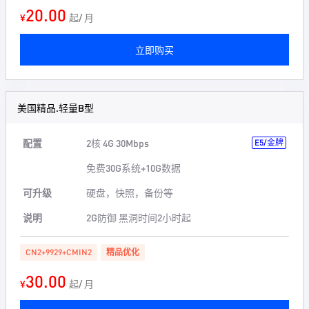
20.00
¥
起/ 月
立即购买
美国精品.轻量B型
配置
2核 4G 30Mbps
E5/金牌
免费30G系统+10G数据
可升级
硬盘，快照，备份等
说明
2G防御 黑洞时间2小时起
CN2+9929+CMIN2
精品优化
30.00
¥
起/ 月