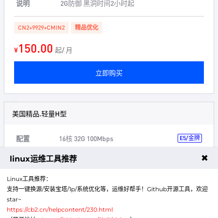
说明
2G防御 黑洞时间2小时起
CN2+9929+CMIN2
精品优化
150.00
¥
起/ 月
立即购买
美国精品.轻量H型
配置
16核 32G 100Mbps
E5/金牌
免费30G系统+100G数据
✖
linux运维工具推荐
可升级
硬盘，快照，备份等
Linux工具推荐：
支持一键换源/安装宝塔/1p/系统优化等，运维好帮手！Github开源工具，欢迎
说明
2G防御 黑洞时间2小时起
star~
https://cb2.cn/helpcontent/230.html
CN2+9929+CMIN2
精品优化