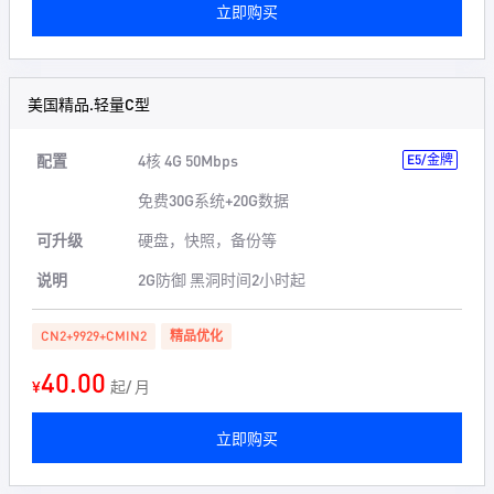
立即购买
美国精品.轻量C型
配置
4核 4G 50Mbps
E5/金牌
免费30G系统+20G数据
可升级
硬盘，快照，备份等
说明
2G防御 黑洞时间2小时起
CN2+9929+CMIN2
精品优化
40.00
¥
起/ 月
立即购买