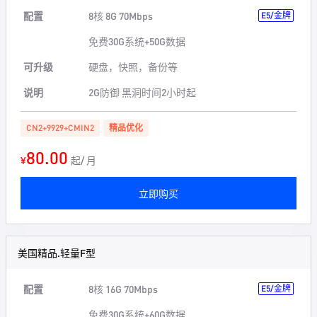
配置
8核 8G 70Mbps
E5/金牌
免费30G系统+50G数据
可升级
硬盘，快照，备份等
说明
2G防御 黑洞时间2小时起
CN2+9929+CMIN2
精品优化
80.00
¥
起/ 月
立即购买
美国精品.轻量F型
配置
8核 16G 70Mbps
E5/金牌
免费30G系统+60G数据