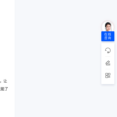
在线
咨询
程，让
还能了