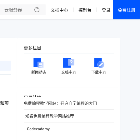
文档中心
控制台
登录
免费注册
全部产品
新闻资讯
帮助文档
更多栏目
热销推荐
成都电信·云服务器
新闻动态
文档中心
下载中心
美国大带宽 · 精品
香港大带宽 · 精品
目录结构
和项
免费编程教学网站：开启自学编程的大门
香港大带宽 · CN2
知名免费编程教学网站推荐
襄阳电信·云服务器
Codecademy
宁波电信·云服务器