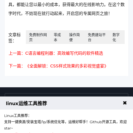
具，都能让您以最小的成本，获得最大的在线影响力。在这个数
字时代，不妨现在就行动起来，开启您的专属网页之旅！
文章标
免费制作网
零成
操作简
免费建站平
数字
页
本
便
台
化
签：
上一篇：C语言编程利器：高效编写代码的软件精选
下一篇：《全面解锁：CSS样式效果的多彩视觉盛宴》
4009011125
售前咨询热线
✖
linux运维工具推荐
Linux工具推荐：
支持一键换源/安装宝塔/1p/系统优化等，运维好帮手！Github开源工具，欢迎
star~