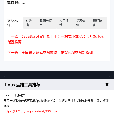
或缺的起点。
文章标
C语
起源与特
应用领
学习价
编程语
言
点
域
值
言
签：
上一篇：JavaScrpt零门槛上手：一站式下载安装与开发环境
配置指南
下一篇：全国最大源码交易商城：铸就代码交易新辉煌
4009011125
售前咨询热线
✖
linux运维工具推荐
Linux工具推荐：
支持一键换源/安装宝塔/1p/系统优化等，运维好帮手！Github开源工具，欢迎
star~
https://cb2.cn/helpcontent/230.html