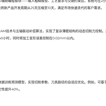
I辅助编程模块——输入粗糙模型、工艺要求与交期约束后，系统可在2
能将新产品开发周期从25天压缩至10天，满足市场快速迭代的客户需求。
CAM技术与五轴联动补偿算法，实现了复杂薄壁结构的动态切削力控制。
0小时，同时将加工变形误差控制在0.02mm以内。
数据训练预测模型，实现切削参数、刀具路径的自适应优化。例如，可基
性提升40%。