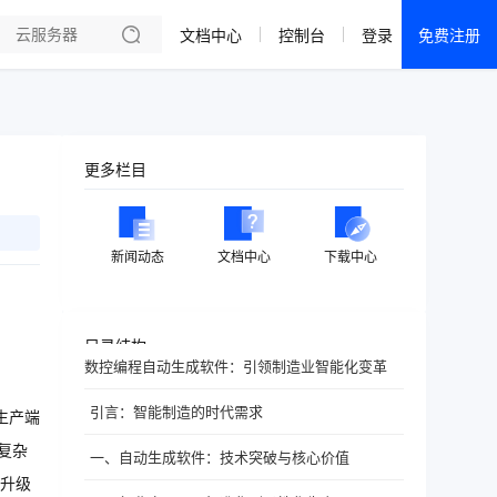
文档中心
控制台
登录
免费注册
全部产品
新闻资讯
帮助文档
更多栏目
热销推荐
成都电信·云服务器
新闻动态
文档中心
下载中心
美国大带宽 · 精品
香港大带宽 · 精品
目录结构
数控编程自动生成软件：引领制造业智能化变革
香港大带宽 · CN2
引言：智能制造的时代需求
生产端
襄阳电信·云服务器
复杂
一、自动生成软件：技术突破与核心价值
宁波电信·云服务器
升级