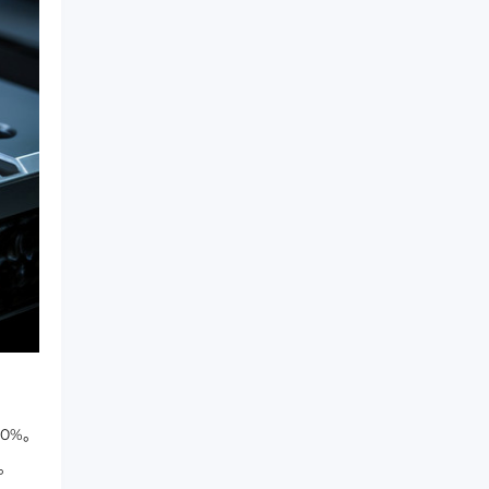
0%。
。