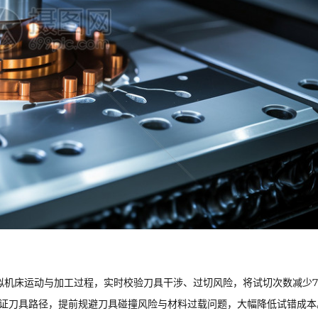
拟机床运动与加工过程，实时校验刀具干涉、过切风险，将试切次数减少7
验证刀具路径，提前规避刀具碰撞风险与材料过载问题，大幅降低试错成本