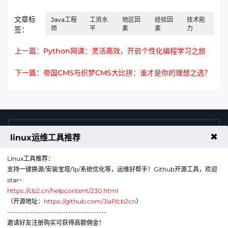
文章标
Java工程
工资水
地区因
经验因
技术能
师
平
素
素
力
签：
上一篇：Python网课：灵活高效，开启个性化编程学习之旅
下一篇：帝国CMS与织梦CMS大比拼：谁才是你的理想之选？
4009011125
售前咨询热线
✖
linux运维工具推荐
Linux工具推荐：
支持一键换源/安装宝塔/1p/系统优化等，运维好帮手！Github开源工具，欢迎
star~
https://cb2.cn/helpcontent/230.html
（开源地址：
https://github.com/JiaP/cb2cn
）
---------------------------------------
公众号
微信
邀请好友注册购买可获得高额佣金！