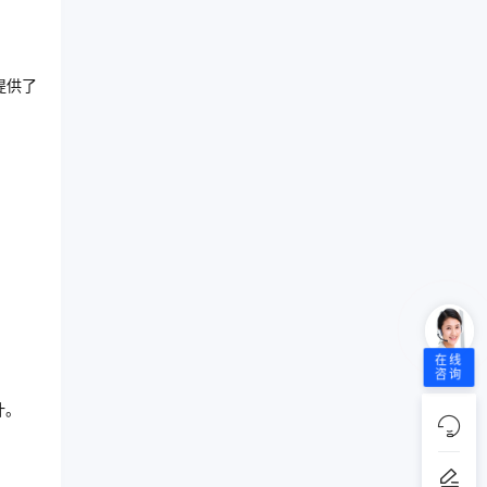
提供了
在线
咨询
计。