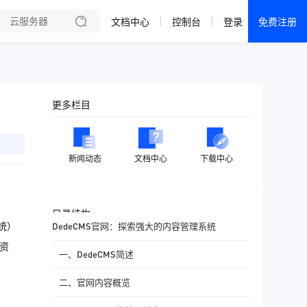
文档中心
控制台
登录
免费注册
全部产品
新闻资讯
帮助文档
更多栏目
热销推荐
成都电信·云服务器
新闻动态
文档中心
下载中心
美国大带宽 · 精品
香港大带宽 · 精品
目录结构
统）
DedeCMS官网：探索强大的内容管理系统
香港大带宽 · CN2
资
一、DedeCMS简述
襄阳电信·云服务器
二、官网内容概览
宁波电信·云服务器