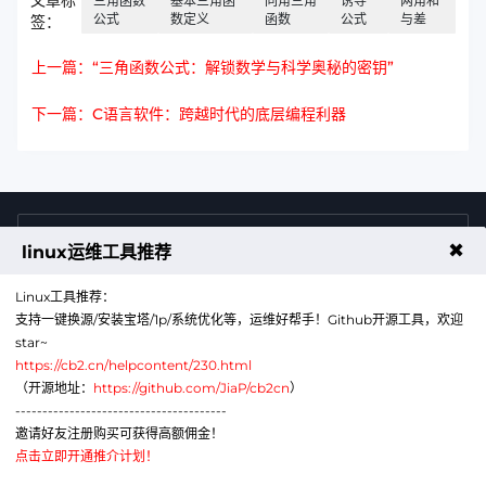
文章标
三角函数
基本三角函
同角三角
诱导
两角和
公式
数定义
函数
公式
与差
签：
上一篇：“三角函数公式：解锁数学与科学奥秘的密钥”
下一篇：C语言软件：跨越时代的底层编程利器
4009011125
售前咨询热线
✖
linux运维工具推荐
Linux工具推荐：
支持一键换源/安装宝塔/1p/系统优化等，运维好帮手！Github开源工具，欢迎
star~
https://cb2.cn/helpcontent/230.html
（开源地址：
https://github.com/JiaP/cb2cn
）
---------------------------------------
公众号
微信
邀请好友注册购买可获得高额佣金！
点击立即开通推介计划！
代理销售云计算产品服务机构：B1-20211276