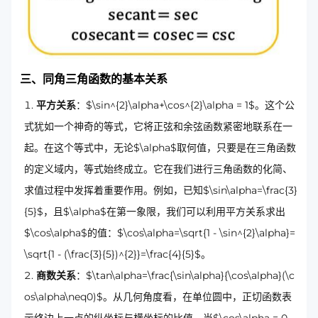
三、同角三角函数的基本关系
平方关系
：$\sin^{2}\alpha+\cos^{2}\alpha = 1$。这个公
式犹如一个神奇的等式，它将正弦和余弦函数紧密地联系在一
起。在这个等式中，无论$\alpha$取何值，只要是在三角函数
的定义域内，等式始终成立。它在我们进行三角函数的化简、
求值过程中发挥着重要作用。例如，已知$\sin\alpha=\frac{3}
{5}$，且$\alpha$在第一象限，我们可以利用平方关系求出
$\cos\alpha$的值：$\cos\alpha=\sqrt{1 - \sin^{2}\alpha}=
\sqrt{1 - (\frac{3}{5})^{2}}=\frac{4}{5}$。
商数关系
：$\tan\alpha=\frac{\sin\alpha}{\cos\alpha}(\c
os\alpha\neq0)$。从几何角度看，在单位圆中，正切函数表