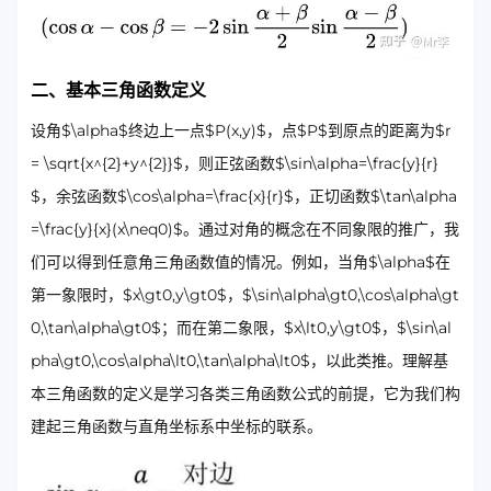
二、基本三角函数定义
设角$\alpha$终边上一点$P(x,y)$，点$P$到原点的距离为$r
= \sqrt{x^{2}+y^{2}}$，则正弦函数$\sin\alpha=\frac{y}{r}
$，余弦函数$\cos\alpha=\frac{x}{r}$，正切函数$\tan\alpha
=\frac{y}{x}(x\neq0)$。通过对角的概念在不同象限的推广，我
们可以得到任意角三角函数值的情况。例如，当角$\alpha$在
第一象限时，$x\gt0,y\gt0$，$\sin\alpha\gt0,\cos\alpha\gt
0,\tan\alpha\gt0$；而在第二象限，$x\lt0,y\gt0$，$\sin\al
pha\gt0,\cos\alpha\lt0,\tan\alpha\lt0$，以此类推。理解基
本三角函数的定义是学习各类三角函数公式的前提，它为我们构
建起三角函数与直角坐标系中坐标的联系。