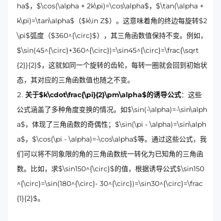
ha$，$\cos(\alpha + 2k\pi)=\cos\alpha$，$\tan(\alpha +
k\pi)=\tan\alpha$（$k\in Z$）。这意味着角的终边每旋转$2
\pi$弧度（$360^{\circ}$），其三角函数值保持不变。例如，
$\sin(45^{\circ}+360^{\circ})=\sin45^{\circ}=\frac{\sqrt
{2}}{2}$，这就如同一个旋转的齿轮，每转一圈就会回到初始状
态，其对应的三角函数值也随之不变。
关于$k\cdot\frac{\pi}{2}\pm\alpha$的诱导公式
：这些
公式涵盖了多种角度变换的情况。如$\sin(-\alpha)=-\sin\alph
a$，体现了三角函数的奇偶性；$\sin(\pi - \alpha)=\sin\alph
a$，$\cos(\pi - \alpha)=-\cos\alpha$等。通过这些公式，我
们可以将不同象限的角的三角函数统一转化为已知角的三角函
数。比如，求$\sin150^{\circ}$的值，根据诱导公式$\sin150
^{\circ}=\sin(180^{\circ}- 30^{\circ})=\sin30^{\circ}=\frac
{1}{2}$。