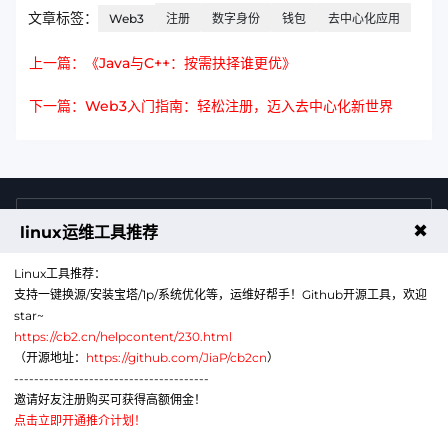
文章标签：
Web3
注册
数字身份
钱包
去中心化应用
上一篇：《Java与C++：按需抉择谁更优》
下一篇：Web3入门指南：轻松注册，迈入去中心化新世界
4009011125
售前咨询热线
✖
linux运维工具推荐
Linux工具推荐：
支持一键换源/安装宝塔/1p/系统优化等，运维好帮手！Github开源工具，欢迎
star~
https://cb2.cn/helpcontent/230.html
（开源地址：
https://github.com/JiaP/cb2cn
）
---------------------------------------
公众号
微信
邀请好友注册购买可获得高额佣金！
点击立即开通推介计划！
代理销售云计算产品服务机构：B1-20211276