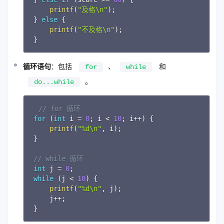
printf
(
"及格\n"
)
;
}
else
{
printf
(
"不及格\n"
)
;
}
循环语句
：包括
、
和
for
while
。
do...while
// for 循环
Copy
for
(
int
 i 
=
0
;
 i 
<
10
;
 i
++
)
{
printf
(
"%d\n"
,
 i
)
;
}
// while 循环
int
 j 
=
0
;
while
(
j 
<
10
)
{
printf
(
"%d\n"
,
 j
)
;
    j
++
;
}