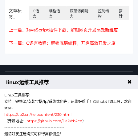
文章标
C语
编程语
底层访问能
控制结
指
言
言
力
构
针
签：
上一篇：JavaScript插件下载：解锁网页开发高效新维度
下一篇：C语言教程：解锁底层编程，开启高效开发之旅
4009011125
售前咨询热线
✖
linux运维工具推荐
Linux工具推荐：
支持一键换源/安装宝塔/1p/系统优化等，运维好帮手！Github开源工具，欢迎
star~
https://cb2.cn/helpcontent/230.html
（开源地址：
https://github.com/JiaP/cb2cn
）
---------------------------------------
公众号
微信
邀请好友注册购买可获得高额佣金！