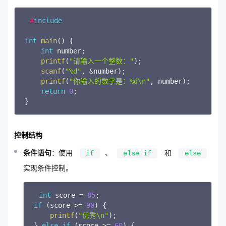
Copy
#
include
int
main
(
)
{
int
 number
;
printf
(
"请输入一个整数："
)
;
scanf
(
"%d"
,
&
number
)
;
printf
(
"你输入的数字是：%d\n"
,
 number
)
;
return
0
;
}
控制结构
条件语句
：使用
、
和
if
else if
else
实现条件控制。
int
 score 
=
85
;
Copy
if
(
score 
>=
90
)
{
printf
(
"优秀\n"
)
;
}
else
if
(
score 
>=
60
)
{