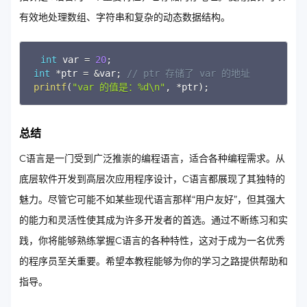
有效地处理数组、字符串和复杂的动态数据结构。
Copy
int
 var 
=
20
;
int
*
ptr 
=
&
var
;
// ptr 存储了 var 的地址
printf
(
"var 的值是：%d\n"
,
*
ptr
)
;
总结
C语言是一门受到广泛推崇的编程语言，适合各种编程需求。从
底层软件开发到高层次应用程序设计，C语言都展现了其独特的
魅力。尽管它可能不如某些现代语言那样“用户友好”，但其强大
的能力和灵活性使其成为许多开发者的首选。通过不断练习和实
践，你将能够熟练掌握C语言的各种特性，这对于成为一名优秀
的程序员至关重要。希望本教程能够为你的学习之路提供帮助和
指导。