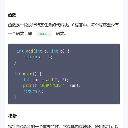
函数
函数是一段执行特定任务的代码块。C语言中，每个程序至少有
一个函数，即
函数。
main
Copy
int
add
(
int
 a
,
int
 b
)
{
return
 a 
+
 b
;
}
int
main
(
)
{
int
 sum 
=
add
(
5
,
3
)
;
printf
(
"和是：%d\n"
,
 sum
)
;
return
0
;
}
指针
指针是C语言的一个重要特性，它存储内存地址。使用指针可以