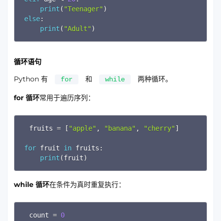
print
(
"Teenager"
)
else
:
print
(
"Adult"
)
循环语句
Python 有
和
两种循环。
for
while
for 循环
常用于遍历序列：
Copy
fruits 
=
[
"apple"
,
"banana"
,
"cherry"
]
for
 fruit 
in
 fruits
:
print
(
fruit
)
while 循环
在条件为真时重复执行：
Copy
count 
=
0