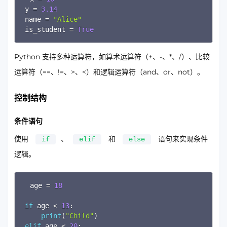
y 
=
3.14
name 
=
"Alice"
is_student 
=
True
Python 支持多种运算符，如算术运算符（+、-、*、/）、比较
运算符（==、!=、>、<）和逻辑运算符（and、or、not）。
控制结构
条件语句
使用
、
和
语句来实现条件
if
elif
else
逻辑。
Copy
age 
=
18
if
 age 
<
13
:
print
(
"Child"
)
elif
 age 
<
20
: