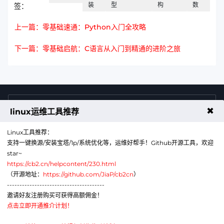
装
型
构
数
签：
上一篇：零基础速通：Python入门全攻略
下一篇：零基础启航：C语言从入门到精通的进阶之旅
4009011125
售前咨询热线
✖
linux运维工具推荐
Linux工具推荐：
支持一键换源/安装宝塔/1p/系统优化等，运维好帮手！Github开源工具，欢迎
star~
https://cb2.cn/helpcontent/230.html
（开源地址：
https://github.com/JiaP/cb2cn
）
---------------------------------------
公众号
微信
邀请好友注册购买可获得高额佣金！
点击立即开通推介计划！
代理销售云计算产品服务机构：B1-20211276