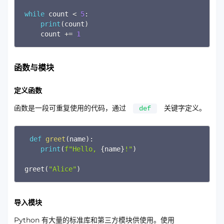
while
 count 
<
5
:
print
(
count
)
    count 
+=
1
函数与模块
定义函数
函数是一段可重复使用的代码，通过
关键字定义。
def
Copy
def
greet
(
name
)
:
print
(
f"Hello, 
{
name
}
!"
)
greet
(
"Alice"
)
导入模块
Python 有大量的标准库和第三方模块供使用。使用