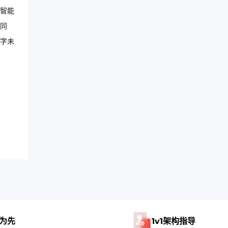
智能
同
字未
为先
1v1架构指导