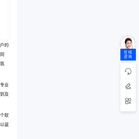
户的
在线
同
咨询
氛
专业
到及
个软
以诞