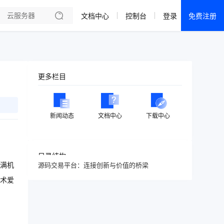
文档中心
控制台
登录
免费注册
全部产品
新闻资讯
帮助文档
更多栏目
热销推荐
成都电信·云服务器
新闻动态
文档中心
下载中心
美国大带宽 · 精品
香港大带宽 · 精品
目录结构
满机
源码交易平台：连接创新与价值的桥梁
香港大带宽 · CN2
术爱
襄阳电信·云服务器
宁波电信·云服务器