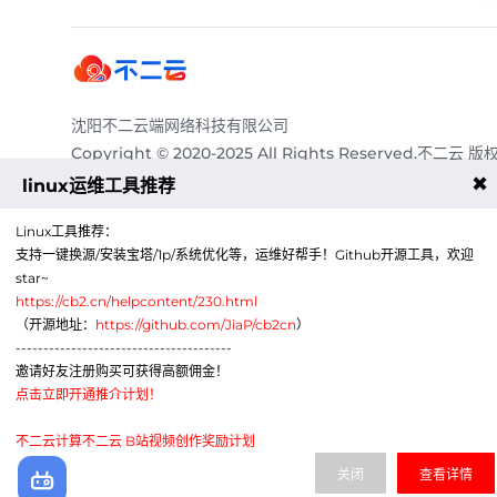
沈阳不二云端网络科技有限公司
Copyright © 2020-2025 All Rights Reserved.不二云 版
有
✖
linux运维工具推荐
服务热线：
4009011125
Linux工具推荐：
电子邮箱：
abcqq@188.com
支持一键换源/安装宝塔/1p/系统优化等，运维好帮手！Github开源工具，欢迎
Telegram：
https://t.me/a86cc
star~
商务QQ：
3515655888
https://cb2.cn/helpcontent/230.html
公司地
辽宁省沈阳市沈北新区道义北大街59-1号C区412室-
（开源地址：
https://github.com/JiaP/cb2cn
）
址：
A760
---------------------------------------
邀请好友注册购买可获得高额佣金！
点击立即开通推介计划！
不二云计算不二云 B站视频创作奖励计划
关闭
查看详情
公众号
微信