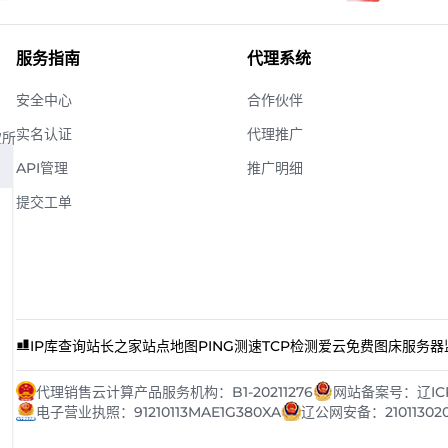
服务指南
代理系统
安全中心
合作伙伴
实名认证
代理推广
权所
API管理
推广明细
提交工单
IP库查询
站长之家
站点地图
PING测速
TCP检测
爱云免费图床
服务器
代理销售云计算产品服务机构：B1-20211276
网站备案号：辽ICP备
电子营业执照：91210113MAE1G380XA
辽公网安备：21011302