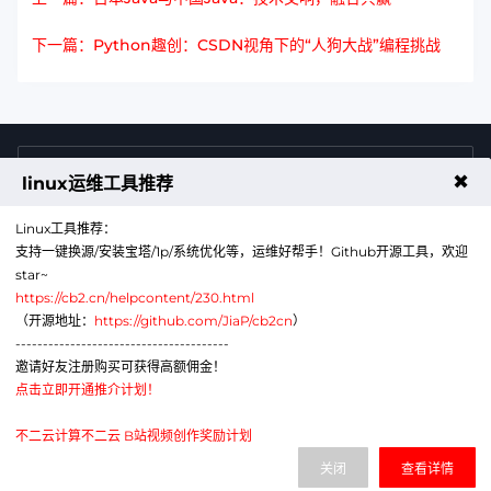
下一篇：Python趣创：CSDN视角下的“人狗大战”编程挑战
4009011125
售前咨询热线
✖
linux运维工具推荐
Linux工具推荐：
支持一键换源/安装宝塔/1p/系统优化等，运维好帮手！Github开源工具，欢迎
star~
https://cb2.cn/helpcontent/230.html
（开源地址：
https://github.com/JiaP/cb2cn
）
---------------------------------------
公众号
微信
邀请好友注册购买可获得高额佣金！
点击立即开通推介计划！
代理销售云计算产品服务机构：B1-20211276
网站备案号：辽ICP备2024043856号-6
不二云计算不二云 B站视频创作奖励计划
电子营业执照：91210113MAE1G380XA
关闭
查看详情
辽公网安备：21011302000430号