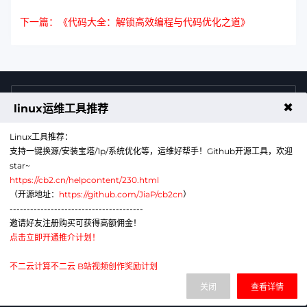
下一篇：《代码大全：解锁高效编程与代码优化之道》
4009011125
售前咨询热线
✖
linux运维工具推荐
Linux工具推荐：
支持一键换源/安装宝塔/1p/系统优化等，运维好帮手！Github开源工具，欢迎
star~
https://cb2.cn/helpcontent/230.html
（开源地址：
https://github.com/JiaP/cb2cn
）
---------------------------------------
公众号
微信
邀请好友注册购买可获得高额佣金！
点击立即开通推介计划！
代理销售云计算产品服务机构：B1-20211276
网站备案号：辽ICP备2024043856号-6
不二云计算不二云 B站视频创作奖励计划
电子营业执照：91210113MAE1G380XA
关闭
查看详情
辽公网安备：21011302000430号