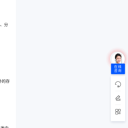
、分
在线
咨询
外的存