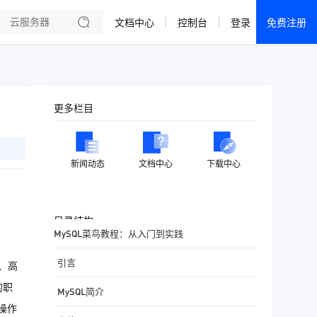
文档中心
控制台
登录
免费注册
全部产品
新闻资讯
帮助文档
更多栏目
热销推荐
成都电信·云服务器
新闻动态
文档中心
下载中心
美国大带宽 · 精品
香港大带宽 · 精品
目录结构
MySQL菜鸟教程：从入门到实践
香港大带宽 · CN2
引言
、高
襄阳电信·云服务器
的职
MySQL简介
宁波电信·云服务器
操作