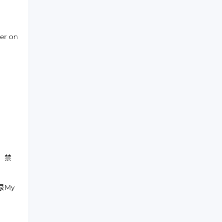
r on
、禁
录My