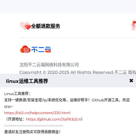
全额退款服务
沈阳不二云端网络科技有限公司
Copyright © 2020-2025 All Rights Reserved.不二云 版
有
✖
linux运维工具推荐
服务热线：
4009011125
Linux工具推荐：
电子邮箱：
abcqq@188.com
支持一键换源/安装宝塔/1p/系统优化等，运维好帮手！Github开源工具，欢迎
Telegram：
https://t.me/a86cc
star~
商务QQ：
3515655888
https://cb2.cn/helpcontent/230.html
公司地
辽宁省沈阳市沈北新区道义北大街59-1号C区412室-
（开源地址：
https://github.com/JiaP/cb2cn
）
址：
A760
---------------------------------------
邀请好友注册购买可获得高额佣金！