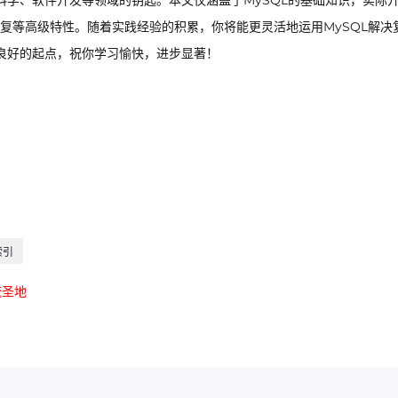
科学、软件开发等领域的钥匙。本文仅涵盖了MySQL的基础知识，实际
复等高级特性。随着实践经验的积累，你将能更灵活地运用MySQL解决
供良好的起点，祝你学习愉快，进步显著！
索引
流圣地