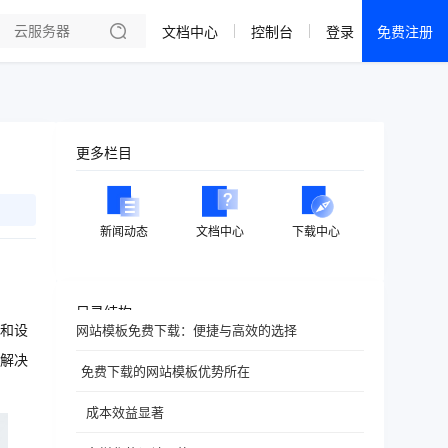
文档中心
控制台
登录
免费注册
全部产品
新闻资讯
帮助文档
更多栏目
热销推荐
成都电信·云服务器
新闻动态
文档中心
下载中心
美国大带宽 · 精品
香港大带宽 · 精品
目录结构
和设
网站模板免费下载：便捷与高效的选择
香港大带宽 · CN2
解决
免费下载的网站模板优势所在
襄阳电信·云服务器
成本效益显著
宁波电信·云服务器