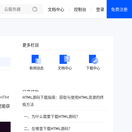
文档中心
控制台
登录
免费注册
全部产品
新闻资讯
帮助文档
更多栏目
热销推荐
成都电信·云服务器
新闻动态
文档中心
下载中心
美国大带宽 · 精品
香港大带宽 · 精品
目录结构
HTM
HTML源码下载指南：获取与使用HTML资源的终
香港大带宽 · CN2
极方法
您能获
襄阳电信·云服务器
一、为什么需要下载HTML源码？
宁波电信·云服务器
二、在哪里下载HTML源码？