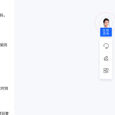
代码，
在线
咨询
框架同
实时效
项目要