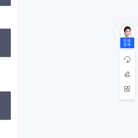
opy
在线
咨询
opy