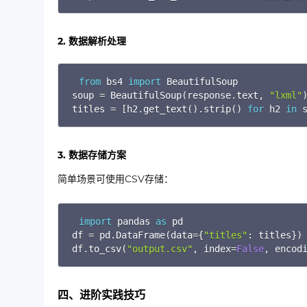
2. 数据解析处理
from
 bs4 
import
 BeautifulSoup

soup 
=
 BeautifulSoup
(
response
.
text
,
"lxml"
titles 
=
[
h2
.
get_text
(
)
.
strip
(
)
for
 h2 
in
 
3. 数据存储方案
简单场景可使用CSV存储：
import
 pandas 
as
 pd

df 
=
 pd
.
DataFrame
(
data
=
{
"titles"
:
 titles
}
)
df
.
to_csv
(
"output.csv"
,
 index
=
False
,
 encod
四、进阶实践技巧