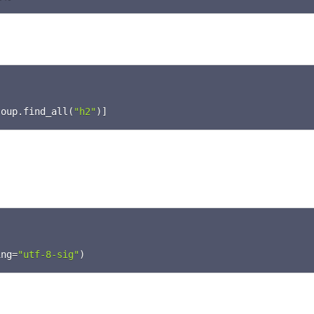
C
)
soup
.
find_all
(
"h2"
)
]
C
ing
=
"utf-8-sig"
)