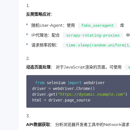
反爬策略应对
：
随机User-Agent：使用
库
fake_useragent
IP代理池：配合
中
scrapy-rotating-proxies
请求频率控制：
time.sleep(random.uniform(1
动态页面处理
： 对于JavaScript渲染的页面，可使用
from
 selenium 
import
 webdriver

driver 
=
 webdriver
.
Chrome
(
)
driver
.
get
(
"
https://dynamic.example.com
"
)
html 
=
 driver
.
page_source
API数据获取
： 分析浏览器开发者工具中的Network请