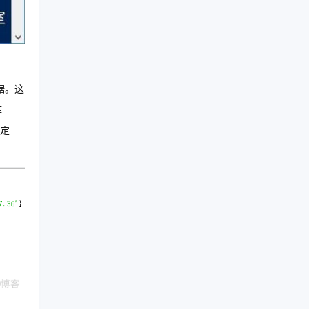
据。这
库
准定