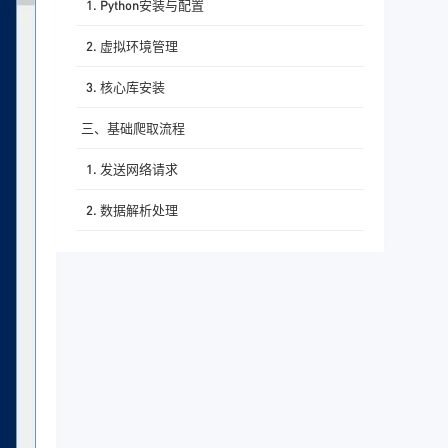
1. Python安装与配置
2. 虚拟环境管理
3. 核心库安装
三、基础爬取流程
1. 发送网络请求
2. 数据解析处理
3. 数据存储方案
四、进阶实践技巧
五、法律与道德规范
六、学习路径建议