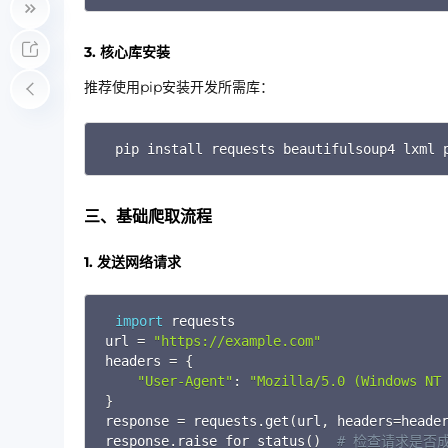
3. 核心库安装
推荐使用pip安装开发所需库：
pip install requests beautifulsoup4 lxml 
三、基础爬取流程
1. 发送网络请求
import
 requests

url 
=
"
https://example.com
"
headers 
=
{
"User-Agent"
:
"Mozilla/5.0 (Windows NT
}

response 
=
 requests
.
get
(
url
,
 headers
=
heade
response
.
raise_for_status
(
)
# 检查请求是否