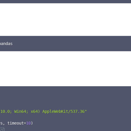
C
pandas
C
 10.0; Win64; x64) AppleWebKit/537.36"
rs
,
 timeout
=
10
)
成功