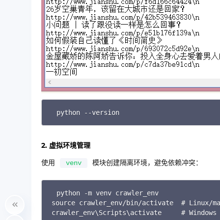
python --version
2. 虚拟环境管理
使用
模块创建隔离环境，避免依赖冲突：
venv
python -m venv crawler_env

source crawler_env/bin/activate  # Linux/ma
crawler_env\Scripts\activate     # Windows