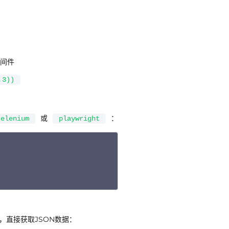
间件
,3))
或
：
selenium
playwright
Copy
求，直接获取JSON数据：