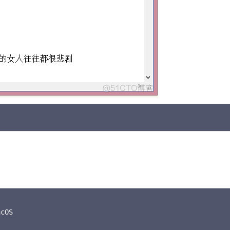
C
C
cOS
