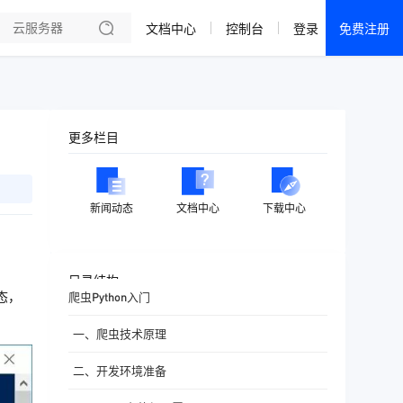
文档中心
控制台
登录
免费注册
全部产品
新闻资讯
帮助文档
更多栏目
热销推荐
成都电信·云服务器
新闻动态
文档中心
下载中心
美国大带宽 · 精品
香港大带宽 · 精品
目录结构
态，
爬虫Python入门
香港大带宽 · CN2
一、爬虫技术原理
襄阳电信·云服务器
二、开发环境准备
宁波电信·云服务器