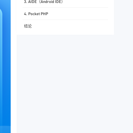
3. AIDE（Android IDE）
4. Pocket PHP
结论