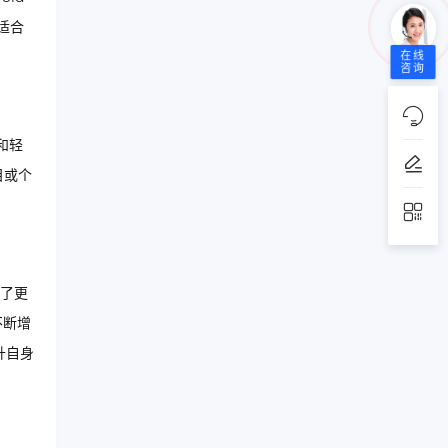
适合
在线
咨询
和轻
目或个
有了更
不断增
升自身