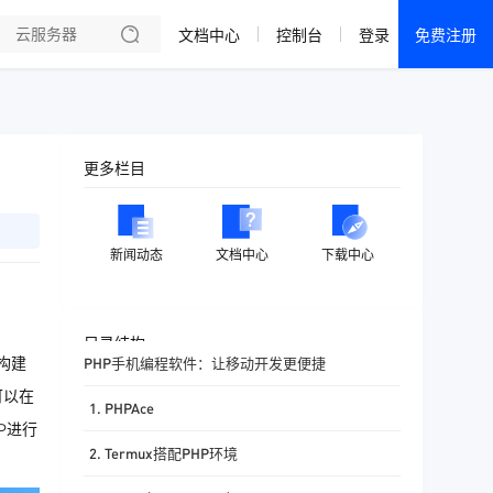
文档中心
控制台
登录
免费注册
全部产品
新闻资讯
帮助文档
更多栏目
热销推荐
成都电信·云服务器
新闻动态
文档中心
下载中心
美国大带宽 · 精品
香港大带宽 · 精品
目录结构
构建
PHP手机编程软件：让移动开发更便捷
香港大带宽 · CN2
可以在
1. PHPAce
襄阳电信·云服务器
P进行
2. Termux搭配PHP环境
宁波电信·云服务器