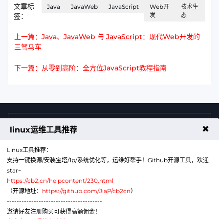
文章标
Java
JavaWeb
JavaScript
Web开
技术生
发
态
签：
上一篇：Java、JavaWeb 与 JavaScript：现代Web开发的
三驾马车
下一篇：从零到高阶：全方位JavaScript教程指南
4009011125
售前咨询热线
✖
linux运维工具推荐
Linux工具推荐：
支持一键换源/安装宝塔/1p/系统优化等，运维好帮手！Github开源工具，欢迎
star~
https://cb2.cn/helpcontent/230.html
（开源地址：
https://github.com/JiaP/cb2cn
）
---------------------------------------
公众号
微信
邀请好友注册购买可获得高额佣金！