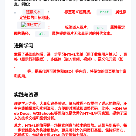
息。例如：
：
标签定义超链接，
属性指
链接文本
href
定链接的目标地址。
：
标签嵌入图片，
属性指定
src
图片路径，
属性提供图片无法显示时的替代文本。
alt
进阶学习
掌握了基础结构后，进一步学习HTML表单（用于收集用户输入）、表
格（展示行列数据）、多媒体（嵌入音频、视频）、语义化元素（如
、
等，提高代码可读性和SEO）等内容，将使你的网页更加丰富
和实用。
实践与资源
理论学习之外，大量实践是关键。菜鸟教程不仅提供了详尽的教程，还
有在线编辑器和实例演示，方便即时测试和调整代码。此外，MDN W
eb Docs、W3Schools等网站也是优秀的HTML学习资源，提供了深
入的技术文档和案例分析。
总之，HTML的旅程是一场探索创意与技术的冒险。从菜鸟到高手，每
一步实践都在为构建更复杂、更具吸引力的网页打基础。保持好奇心，
不断练习，你将会发现HTML的无限魅力所在。