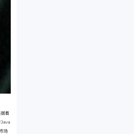
占据着
ava
的市场