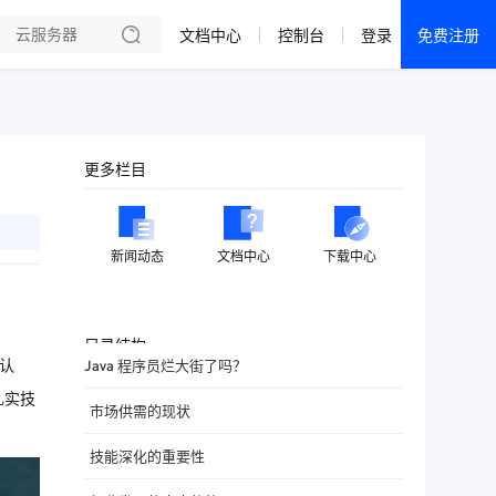
文档中心
控制台
登录
免费注册
全部产品
新闻资讯
帮助文档
更多栏目
热销推荐
成都电信·云服务器
新闻动态
文档中心
下载中心
美国大带宽 · 精品
香港大带宽 · 精品
目录结构
认
Java 程序员烂大街了吗？
香港大带宽 · CN2
扎实技
市场供需的现状
襄阳电信·云服务器
技能深化的重要性
宁波电信·云服务器