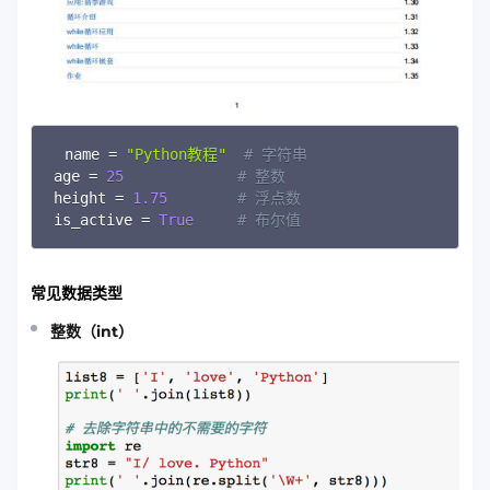
Copy
name 
=
"Python教程"
# 字符串
age 
=
25
# 整数
height 
=
1.75
# 浮点数
is_active 
=
True
# 布尔值
常见数据类型
整数（int）