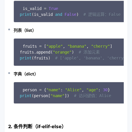
is_valid 
=
True
print
(
is_valid 
and
False
)
# 逻辑运算：False
列表（list）
fruits 
=
[
"apple"
,
"banana"
,
"cherry"
]
fruits
.
append
(
"orange"
)
# 添加元素
print
(
fruits
)
# ['apple', 'banana', 'cherry', 
字典（dict）
person 
=
{
"name"
:
"Alice"
,
"age"
:
30
}
print
(
person
[
"name"
]
)
# 访问键值：Alice
2. 条件判断（if-elif-else）