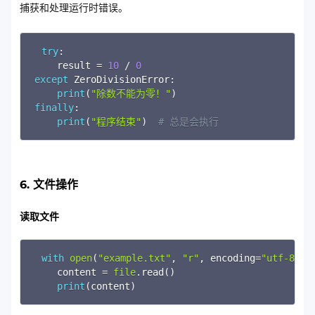
捕获和处理运行时错误。
Copy
try
:

    result 
=
10
/
0
except
 ZeroDivisionError
:
print
(
"除数不能为零！"
)
finally
:
print
(
"程序结束"
)
# 总是会执行
6. 文件操作
读取文件
Copy
with
open
(
"example.txt"
,
"r"
,
 encoding
=
"utf-8"
)
    content 
=
file
.
read
(
)
print
(
content
)