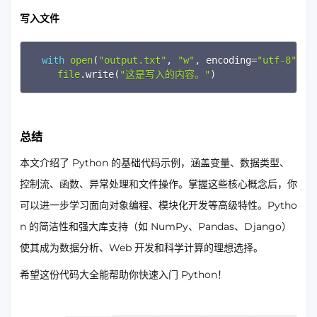
写入文件
Copy
with
open
(
"output.txt"
,
"w"
,
 encoding
=
"utf-8"
)
a
file
.
write
(
"这是写入的内容。"
)
总结
本文介绍了 Python 的基础代码示例，涵盖变量、数据类型、
控制流、函数、异常处理和文件操作。掌握这些核心概念后，你
可以进一步学习面向对象编程、模块化开发等高级特性。Pytho
n 的简洁性和强大库支持（如 NumPy、Pandas、Django）
使其成为数据分析、Web 开发和科学计算的理想选择。
希望这份代码大全能帮助你快速入门 Python！