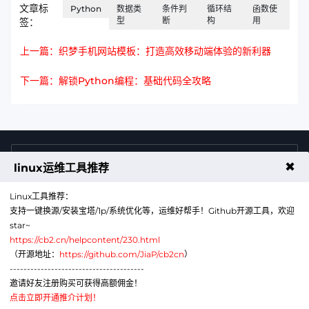
文章标
Python
数据类
条件判
循环结
函数使
型
断
构
用
签：
上一篇：织梦手机网站模板：打造高效移动端体验的新利器
下一篇：解锁Python编程：基础代码全攻略
4009011125
售前咨询热线
✖
linux运维工具推荐
Linux工具推荐：
支持一键换源/安装宝塔/1p/系统优化等，运维好帮手！Github开源工具，欢迎
star~
https://cb2.cn/helpcontent/230.html
（开源地址：
https://github.com/JiaP/cb2cn
）
---------------------------------------
公众号
微信
邀请好友注册购买可获得高额佣金！
点击立即开通推介计划！