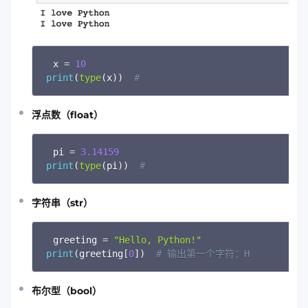
x 
=
10
print
(
type
(
x
)
)
# 
浮点数（float）
pi 
=
3.14159
print
(
type
(
pi
)
)
# 
字符串（str）
greeting 
=
"Hello, Python!"
print
(
greeting
[
0
]
)
# 输出第一个字符：H
布尔型（bool）