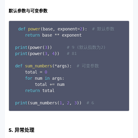
默认参数与可变参数
Copy
def
power
(
base
,
 exponent
=
2
)
:
# 默认参数
return
 base 
**
 exponent

print
(
power
(
3
)
)
# 9 (默认指数为2)
print
(
power
(
3
,
4
)
)
# 81
def
sum_numbers
(
*
args
)
:
# 可变参数
    total 
=
0
for
 num 
in
 args
:
        total 
+=
 num

return
 total

print
(
sum_numbers
(
1
,
2
,
3
)
)
# 6
5. 异常处理