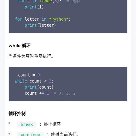
for
 i 
in
range
(
5
)
:
# 0到4
print
(
i
)
for
 letter 
in
"Python"
:
print
(
letter
)
while 循环
当条件为真时重复执行。
Copy
count 
=
0
while
 count 
<
3
:
print
(
count
)
    count 
+=
1
# 0, 1, 2
循环控制
：终止循环。
break
：跳过当前迭代。
continue