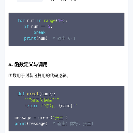
Copy
for
 num 
in
range
(
10
)
:
if
 num 
==
5
:
break
print
(
num
)
# 输出 0-4
4. 函数定义与调用
函数用于封装可复用的代码逻辑。
Copy
def
greet
(
name
)
:
"""返回问候语"""
return
f"你好, 
{
name
}
!"
message 
=
 greet
(
"张三"
)
print
(
message
)
# 输出：你好, 张三!