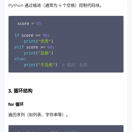
Python 通过缩进（通常为 4 个空格）控制代码块。
Copy
score 
=
85
if
 score 
>=
90
:
print
(
"优秀"
)
elif
 score 
>=
60
:
print
(
"及格"
)
else
:
print
(
"不及格"
)
# 输出：及格
3. 循环结构
for 循环
遍历序列（如列表、字符串等）。
Copy