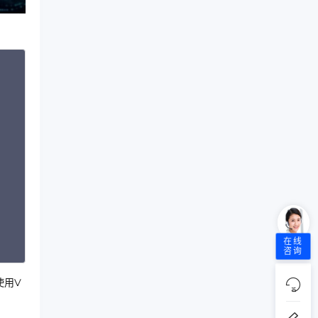
opy
在线
咨询
使用V