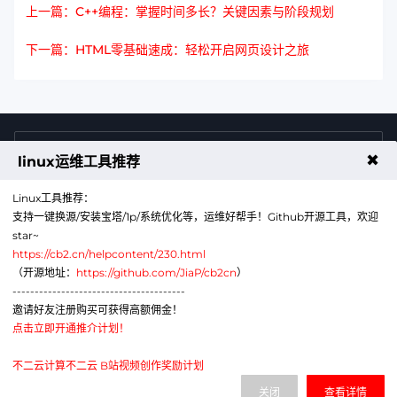
上一篇：C++编程：掌握时间多长？关键因素与阶段规划
下一篇：HTML零基础速成：轻松开启网页设计之旅
4009011125
售前咨询热线
✖
linux运维工具推荐
Linux工具推荐：
支持一键换源/安装宝塔/1p/系统优化等，运维好帮手！Github开源工具，欢迎
star~
https://cb2.cn/helpcontent/230.html
（开源地址：
https://github.com/JiaP/cb2cn
）
---------------------------------------
公众号
微信
邀请好友注册购买可获得高额佣金！
点击立即开通推介计划！
代理销售云计算产品服务机构：B1-20211276
网站备案号：辽ICP备2024043856号-6
不二云计算不二云 B站视频创作奖励计划
电子营业执照：91210113MAE1G380XA
关闭
查看详情