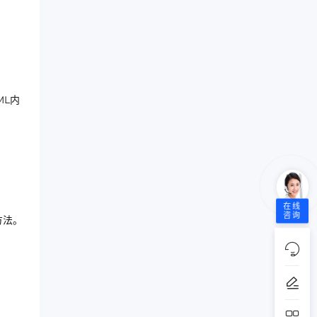
ML内
在线
咨询
方法。