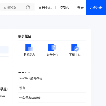
文档中心
控制台
登录
免费注册
全部产品
新闻资讯
帮助文档
更多栏目
热销推荐
成都电信·云服务器
新闻动态
文档中心
下载中心
美国大带宽 · 精品
香港大带宽 · 精品
目录结构
JavaWeb菜鸟教程
香港大带宽 · CN2
引言
掌握J
襄阳电信·云服务器
va
什么是JavaWeb
宁波电信·云服务器