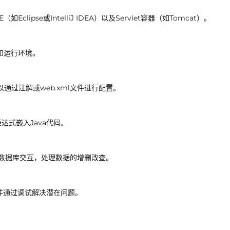
lipse或IntelliJ IDEA）以及Servlet容器（如Tomcat）。
和运行环境。
以通过注解或web.xml文件进行配置。
达式嵌入Java代码。
e）与数据库交互，处理数据的增删改查。
并通过调试解决潜在问题。