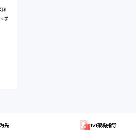
习和
eb学
为先
1v1架构指导