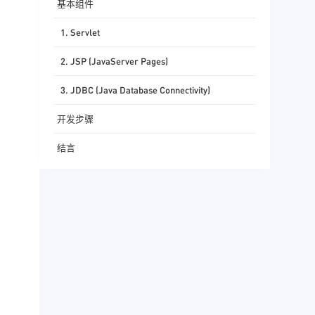
基本组件
1. Servlet
2. JSP (JavaServer Pages)
3. JDBC (Java Database Connectivity)
开发步骤
结言