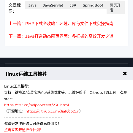
文章标
Java
JavaServlet
JSP
SpringBoot
网页开
发
签：
上一篇：PHP下载全攻略：环境、库与文件下载实操指南
下一篇：Java打造动态网页界面：多框架的高效开发之道
4009011125
售前咨询热线
✖
linux运维工具推荐
Linux工具推荐：
支持一键换源/安装宝塔/1p/系统优化等，运维好帮手！Github开源工具，欢迎
star~
https://cb2.cn/helpcontent/230.html
（开源地址：
https://github.com/JiaP/cb2cn
）
---------------------------------------
公众号
微信
邀请好友注册购买可获得高额佣金！
点击立即开通推介计划！