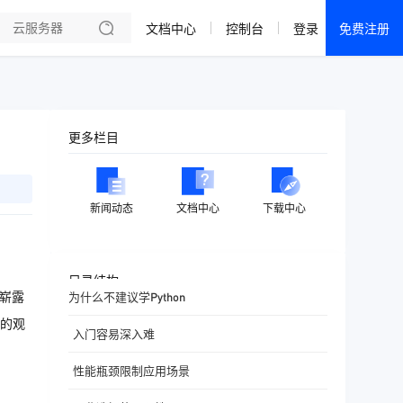
文档中心
控制台
登录
免费注册
全部产品
新闻资讯
帮助文档
更多栏目
热销推荐
成都电信·云服务器
新闻动态
文档中心
下载中心
美国大带宽 · 精品
香港大带宽 · 精品
目录结构
速崭露
为什么不建议学Python
香港大带宽 · CN2
”的观
入门容易深入难
襄阳电信·云服务器
性能瓶颈限制应用场景
宁波电信·云服务器