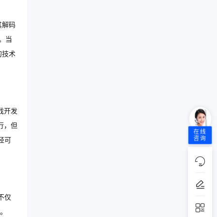
其解码
。当
的技术
游戏开发
行，但
在线
咨询
径可
不仅
。