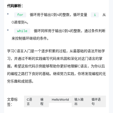
代码解析：
循环用于输出0到4的整数，循环变量
从
for
i
0递增到4。
循环同样用于输出0到4的整数，通过条件判断
while
来控制循环继续的条件。
学习C语言入门是一个逐步积累的过程，从最基础的语法开始学
习，并通过不断的实践编写代码来巩固和深化对这门语言的掌
握。希望这些代码示例能够帮助你更好地理解C语言，为你以后
的编程之路打下良好的基础。继续努力实践，你将发现编程的无
穷乐趣和成就感。
文章标
C语
编
HelloWorld
输入输
循环语
言
程
出
句
签：