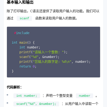
基本输入和输出
除了打印输出，C语言还提供了读取用户输入的功能。我们可以
通过
函数来读取用户输入的数据。
scanf
Copy
#
include
int
main
(
)
{
int
 number
;
printf
(
"请输入一个整数: "
)
;
scanf
(
"%d"
,
&
number
)
;
printf
(
"您输入的数字是: %d\n"
,
 number
)
;
return
0
;
}
代码解析：
：声明一个整型变量
。
int number;
number
：从用户输入中读取一个
scanf("%d", &number);