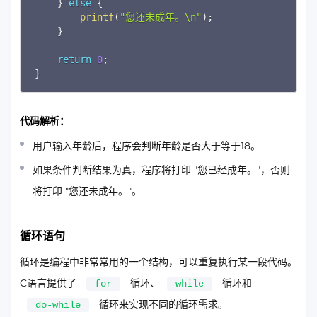
}
else
{
printf
(
"您还未成年。\n"
)
;
}
return
0
;
}
代码解析：
用户输入年龄后，程序会判断年龄是否大于等于18。
如果条件判断结果为真，程序将打印 "您已经成年。"，否则
将打印 "您还未成年。"。
循环语句
循环是编程中非常常用的一个结构，可以重复执行某一段代码。
C语言提供了
循环、
循环和
for
while
循环来实现不同的循环需求。
do-while