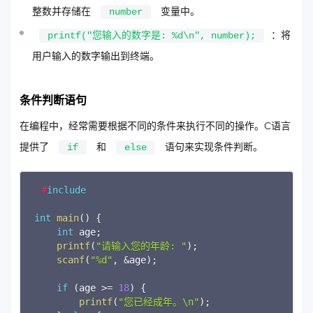
整数并存储在
变量中。
number
：将
printf("您输入的数字是: %d\n", number);
用户输入的数字输出到终端。
条件判断语句
在编程中，经常需要根据不同的条件来执行不同的操作。C语言
提供了
和
语句来实现条件判断。
if
else
Copy
#
include
int
main
(
)
{
int
 age
;
printf
(
"请输入您的年龄: "
)
;
scanf
(
"%d"
,
&
age
)
;
if
(
age 
>=
18
)
{
printf
(
"您已经成年。\n"
)
;