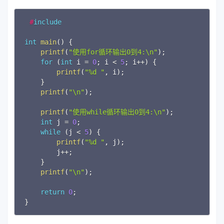
Copy
#
include
int
main
(
)
{
printf
(
"使用for循环输出0到4:\n"
)
;
for
(
int
 i 
=
0
;
 i 
<
5
;
 i
++
)
{
printf
(
"%d "
,
 i
)
;
}
printf
(
"\n"
)
;
printf
(
"使用while循环输出0到4:\n"
)
;
int
 j 
=
0
;
while
(
j 
<
5
)
{
printf
(
"%d "
,
 j
)
;
        j
++
;
}
printf
(
"\n"
)
;
return
0
;
}