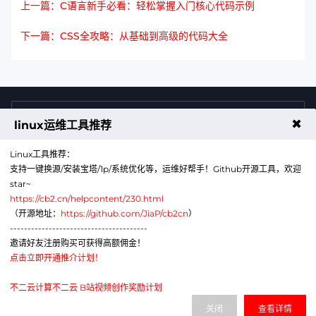
上一篇：C语言新手必看：轻松掌握入门核心代码示例
下一篇：CSS全攻略：从基础到高级的代码大全
4009011125
售前咨询热线
✖
linux运维工具推荐
Linux工具推荐：
支持一键换源/安装宝塔/1p/系统优化等，运维好帮手！Github开源工具，欢迎
star~
https://cb2.cn/helpcontent/230.html
（开源地址：
https://github.com/JiaP/cb2cn
）
---------------------------------------
公众号
微信
邀请好友注册购买可获得高额佣金！
点击立即开通推介计划！
代理销售云计算产品服务机构：B1-20211276
网站备案号：辽ICP备2024043856号-6
不二云计算不二云 B站视频创作奖励计划
电子营业执照：91210113MAE1G380XA
关闭
查看详情
辽公网安备：21011302000430号