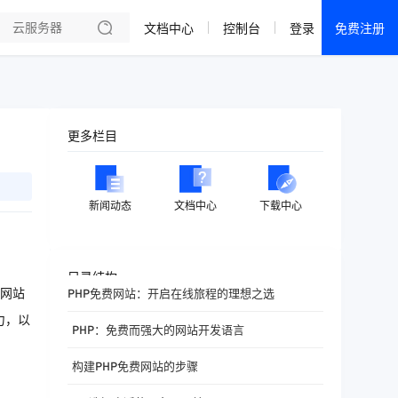
文档中心
控制台
登录
免费注册
全部产品
新闻资讯
帮助文档
更多栏目
热销推荐
成都电信·云服务器
新闻动态
文档中心
下载中心
美国大带宽 · 精品
香港大带宽 · 精品
目录结构
网站
PHP免费网站：开启在线旅程的理想之选
香港大带宽 · CN2
力，以
PHP：免费而强大的网站开发语言
襄阳电信·云服务器
构建PHP免费网站的步骤
宁波电信·云服务器