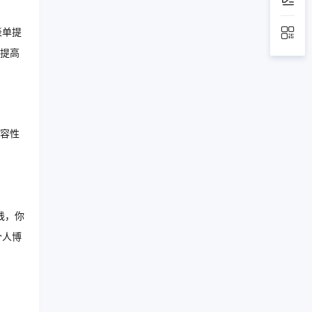
表单提
，提高
容性
践，你
个人博