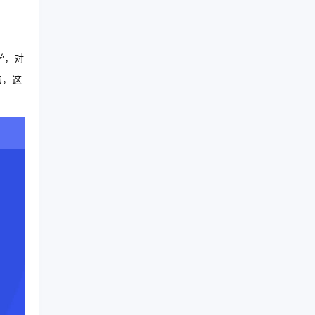
学，对
的，这