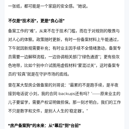
一张纸，都可能是一个家庭的安全感。”她说。
不仅是“技术活”，更是“良心活”
备案工作的“难”，从来不在于技术门槛，而在于对规则的敬畏与
对人心的体察。政策随时更新，有时一份备案材料上午能通过，
下午就因新规需要补充；有时业主因手续不全情绪激动，备案专
员需要一边解释流程，一边协调相关部门“绿色通道”；更有些灰
色地带，比如个别中介试图用虚假材料“蒙混过关”，这时备案专
员的“较真”就是在守护市场的底线。
曾在某大型房企做备案的刘哥说：“最累的不是跑手续，是半夜
接到电话说‘小刘，我的合同 backups还有吗？’——原来业主的
儿子要留学，需要产权证明做担保。那一刻才明白，我们的工作
不只是数字和文件，是别人人生的‘稳定器’。”
“房产备案狗”的未来：从“幕后”到“台前”