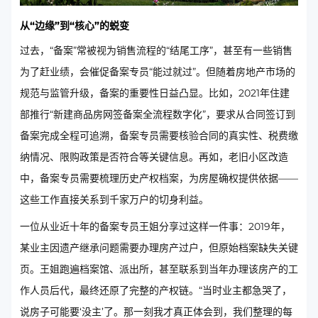
从“边缘”到“核心”的蜕变
过去，“备案”常被视为销售流程的“结尾工序”，甚至有一些销售
为了赶业绩，会催促备案专员“能过就过”。但随着房地产市场的
规范与监管升级，备案的重要性日益凸显。比如，2021年住建
部推行“新建商品房网签备案全流程数字化”，要求从合同签订到
备案完成全程可追溯，备案专员需要核验合同的真实性、税费缴
纳情况、限购政策是否符合等关键信息。再如，老旧小区改造
中，备案专员需要梳理历史产权档案，为房屋确权提供依据——
这些工作直接关系到千家万户的切身利益。
一位从业近十年的备案专员王姐分享过这样一件事：2019年，
某业主因遗产继承问题需要办理房产过户，但原始档案缺失关键
页。王姐跑遍档案馆、派出所，甚至联系到当年办理该房产的工
作人员后代，最终还原了完整的产权链。“当时业主都急哭了，
说房子可能要‘没主’了。那一刻我才真正体会到，我们整理的每