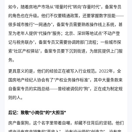
如今，随着房地产市场从“增量时代”转向“存量时代”，备案专员
的角色也在升级。他们不仅要精通政策，还要掌握数字技能——
很多城市推行“一网通办”，备案专员需要熟练操作线上系统，甚
至为老年人提供“代操作”服务；北京、深圳等地试点“不动产登
记与税务联办”，备案专员又需要协调跨部门流程；一些城市探
索“社区产权驿站”，备案专员要下沉到街道，为居民提供上门服
务。
更具意义的是，他们的经验正在被写入行业规范。2022年，全
国房地产经纪人协会有了“产权业务操作标准”，其中大量条款来
自备案专员的实践总结——曾经被调侃的“狗”，正在成为制定规
则的人。
后记：致敬“小岗位”的“大担当”
房产备案狗，这个名字里带着自嘲，却藏不住背后的坚韧。他们
或许没有房产销售的“高收入”，没有设计师的“创造力”，没有房