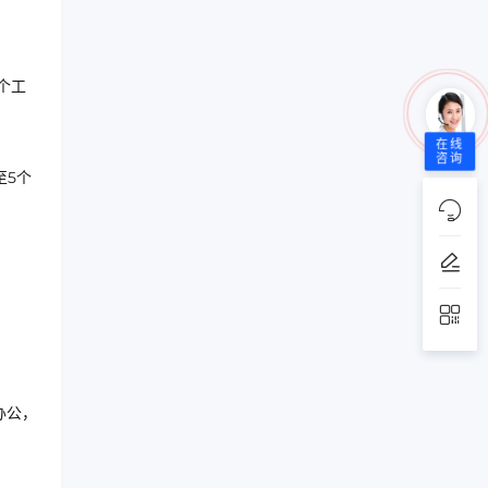
个工
在线
咨询
至5个
办公，