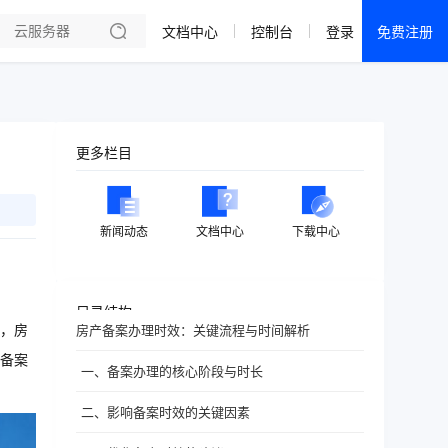
文档中心
控制台
登录
免费注册
全部产品
新闻资讯
帮助文档
更多栏目
热销推荐
成都电信·云服务器
新闻动态
文档中心
下载中心
美国大带宽 · 精品
香港大带宽 · 精品
目录结构
，房
房产备案办理时效：关键流程与时间解析
香港大带宽 · CN2
备案
一、备案办理的核心阶段与时长
襄阳电信·云服务器
二、影响备案时效的关键因素
宁波电信·云服务器