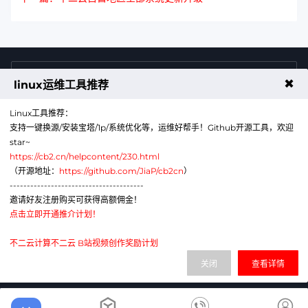
4009011125
售前咨询热线
✖
linux运维工具推荐
Linux工具推荐：
支持一键换源/安装宝塔/1p/系统优化等，运维好帮手！Github开源工具，欢迎
star~
https://cb2.cn/helpcontent/230.html
（开源地址：
https://github.com/JiaP/cb2cn
）
---------------------------------------
公众号
微信
邀请好友注册购买可获得高额佣金！
点击立即开通推介计划！
代理销售云计算产品服务机构：B1-20211276
网站备案号：辽ICP备2024043856号-6
不二云计算不二云 B站视频创作奖励计划
电子营业执照：91210113MAE1G380XA
关闭
查看详情
辽公网安备：21011302000430号