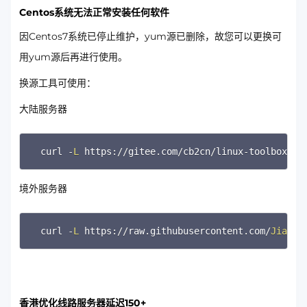
Centos系统无法正常安装任何软件
因Centos7系统已停止维护，yum源已删除，故您可以更换可
用yum源后再进行使用。
换源工具可使用：
大陆服务器
curl 
-
L
 https
:
/
/
gitee
.
com
/
cb2cn
/
linux
-
toolbox
/
ra
境外服务器
curl 
-
L
 https
:
/
/
raw
.
githubusercontent
.
com
/
JiaP
/
c
香港优化线路服务器延迟150+