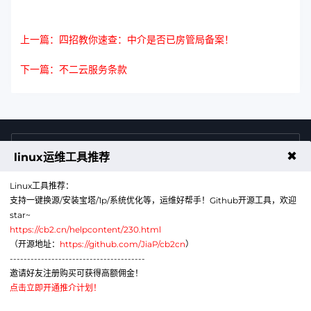
上一篇：四招教你速查：中介是否已房管局备案！
下一篇：不二云服务条款
4009011125
售前咨询热线
✖
linux运维工具推荐
Linux工具推荐：
支持一键换源/安装宝塔/1p/系统优化等，运维好帮手！Github开源工具，欢迎
star~
https://cb2.cn/helpcontent/230.html
（开源地址：
https://github.com/JiaP/cb2cn
）
---------------------------------------
公众号
微信
邀请好友注册购买可获得高额佣金！
点击立即开通推介计划！
代理销售云计算产品服务机构：B1-20211276