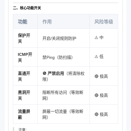
二、核心功能开关
功能
作用
风险等级
保护开
⚠️ 中
开启/关闭规则防护
关
ICMP开
⚠️ 低
禁Ping（防扫描）
关
直通开
🚫 严禁启用
（将清除权
🔴 极高
关
限）
黑洞开
阻断所有访问（等效断
🔴 极高
关
网）
流量屏
屏蔽一切流量（等效断
🔴 极高
蔽
网）
注意
：