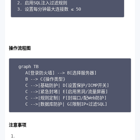
2. 启用SQL注入过滤规则

3. 设置每分钟最大连接数 ≤ 50
操作流程图
Copy
graph TB

    A[登录防火墙] --> B[选择服务器]

    B --> C{操作类型}

    C -->|基础防护| D[设置保护/ICMP开关]

    C -->|紧急封堵| E[启用黑洞/流量屏蔽]

    C -->|规则定制| F[封端口/配Web防护]

    C -->|数据库防护| G[限制IP+过滤SQL]
注意事项