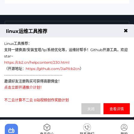
4009011125
售前咨询热线
✖
linux运维工具推荐
Linux工具推荐：
支持一键换源/安装宝塔/1p/系统优化等，运维好帮手！Github开源工具，欢迎
star~
https://cb2.cn/helpcontent/230.html
（开源地址：
https://github.com/JiaP/cb2cn
）
---------------------------------------
公众号
微信
邀请好友注册购买可获得高额佣金！
点击立即开通推介计划！
代理销售云计算产品服务机构：B1-20211276
网站备案号：辽ICP备2024043856号-6
不二云计算不二云 B站视频创作奖励计划
电子营业执照：91210113MAE1G380XA
关闭
查看详情
辽公网安备：21011302000430号