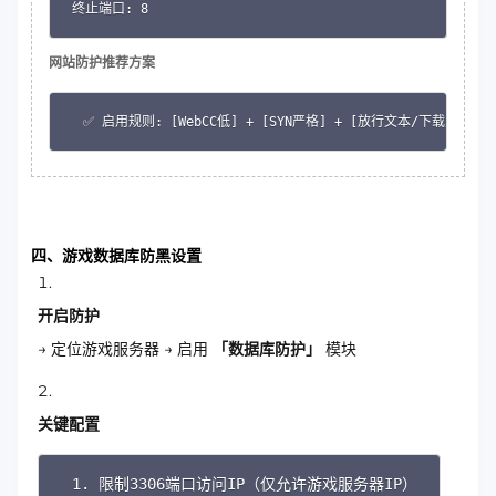
终止端口: 8
网站防护推荐方案
✅ 启用规则: [WebCC低] + [SYN严格] + [放行文本/下载/蜘蛛]
Copy
四、游戏数据库防黑设置
开启防护
→ 定位游戏服务器 → 启用
「数据库防护」
模块
关键配置
1. 限制3306端口访问IP（仅允许游戏服务器IP）

Copy