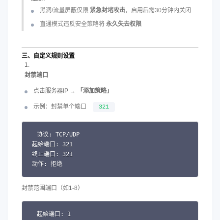
黑洞/流量屏蔽仅限
紧急封堵攻击
，启用后需30分钟内关闭
直通模式违反安全策略将
永久失去权限
三、自定义规则设置
封禁端口
点击服务器IP →
「添加策略」
示例：封禁单个端口
321
协议: TCP/UDP

Copy
起始端口: 321

终止端口: 321

动作: 拒绝
封禁范围端口（如1-8）
起始端口: 1

Copy