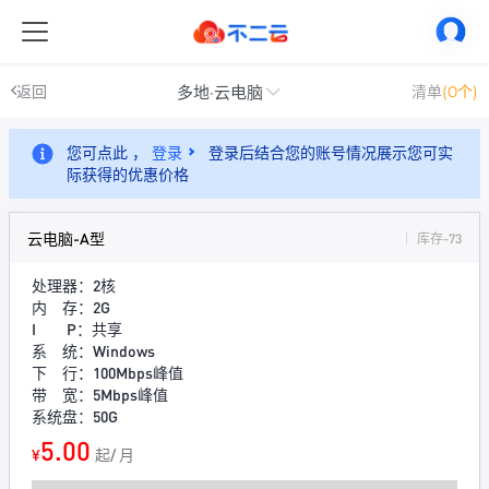
多地·云电脑
返回
清单
(0个)
您可点此 ，
登录
登录后结合您的账号情况展示您可实
际获得的优惠价格
云电脑-A型
库存-73
处理器：2核
内 存：2G
I P：共享
系 统：Windows
下 行：100Mbps峰值
带 宽：5Mbps峰值
系统盘：50G
5.00
¥
起/ 月