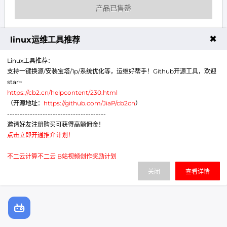
产品已售罄
✖
linux运维工具推荐
Linux工具推荐：
我司服务器禁止用于任何违反中国法律及不二云使用协议
的业务，违者将封禁服务器。
支持一键换源/安装宝塔/1p/系统优化等，运维好帮手！Github开源工具，欢迎
star~
https://cb2.cn/helpcontent/230.html
（开源地址：
https://github.com/JiaP/cb2cn
）
---------------------------------------
邀请好友注册购买可获得高额佣金！
点击立即开通推介计划！
不二云计算不二云 B站视频创作奖励计划
关闭
查看详情